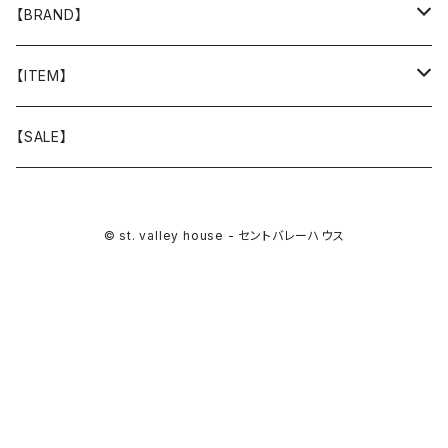
【BRAND】
山と道
【ITEM】
T-SHIRT
迷迭香
WEAR
【SALE】
SHIRTS
408 OWN WORKS
CAP
© st. valley house - セントバレーハウス
BOTTOMS
303
BAG
OUTER
Akihiro Wood Works
SHOES
BACKPACK
ALLMANSRIGHT
SUNGLASS
HEADGEAR
ALTRA
ACCESSORY