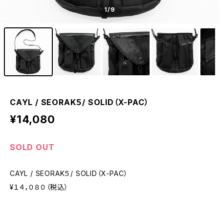
1
/9
CAYL / SEORAK５/ SOLID（X-PAC）
¥14,080
SOLD OUT
CAYL / SEORAK５/ SOLID（X-PAC）
¥１４，０８０（税込）