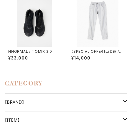
NNORMAL / TOMIR 2.0
【SPECIAL OFFER】山と道 /５
POCKET PANTS（WOMEN）
¥33,000
¥14,000
CATEGORY
【BRAND】
山と道
【ITEM】