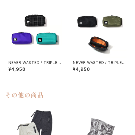
NEVER WASTED / TRIPLEY
NEVER WASTED / TRIPLEY
ES
ES（MA-1）
¥4,950
¥4,950
その他の商品