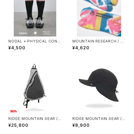
NODAL × PHYSICAL CONT
MOUNTAIN RESEARCH / TI
MPRY.
E DYE TABI
¥4,500
¥4,620
RIDGE MOUNTAIN GEAR / S
RIDGE MOUNTAIN GEAR / S
ASH PACK
HADE CAP
¥25,800
¥8,900