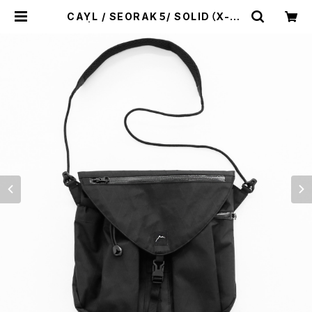
CAYL / SEORAK５/ SOLID（X-PA
C） | st. valley house - セントバ
レーハウス