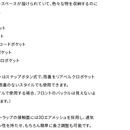
トスペースが設けられていて、色々な物を収納するのに
。
ット
ット
チコードポケット
ポケット
クロポケット
トはスナップボタン式で、雨蓋をリアベルクロポケット
雨蓋のないスタイルでも使用できます。
イルで使用する場合、フロントのバックルは見えないよ
ます。）
トラップの接触面には3Dエアメッシュを採用し、通気
ン性を持たせ、もちろん簡単に長さ調整も可能です。