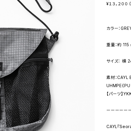
¥１３，２００
カラー：GREY
重量：約 115 
サイズ： 横 2
素材：CAYL B
UHMPE《PU 
【パーツ】YKK W
ーーーーー
CAYL『Se