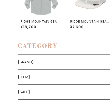
RIDGE MOUNTAIN GEAR /
RIDGE MOUNTAIN GEAR 
HOODED LONG SLEEVE S
BASIC CAP（2026）
¥18,700
¥7,600
HIRT（WOMEN）2026
CATEGORY
【BRAND】
山と道
【ITEM】
T-SHIRT
迷迭香
WEAR
【SALE】
SHIRTS
408 OWN WORKS
CAP