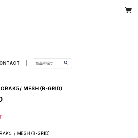
ONTACT
EORAK５/ MESH（B-GRID）
0
T
ORAK５ / MESH（B-GRID）