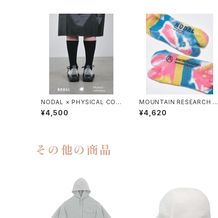
NODAL × PHYSICAL CON
MOUNTAIN RESEARCH /
TMPRY.
TIE DYE TABI
¥4,500
¥4,620
その他の商品