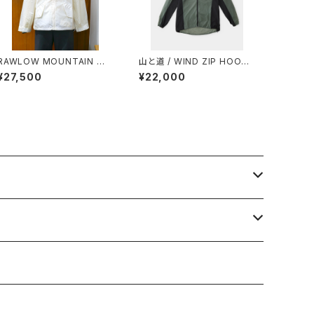
RAWLOW MOUNTAIN WO
山と道 / WIND ZIP HOODY
RKS / AIRY HOODIE
（UNISEX）
¥27,500
¥22,000