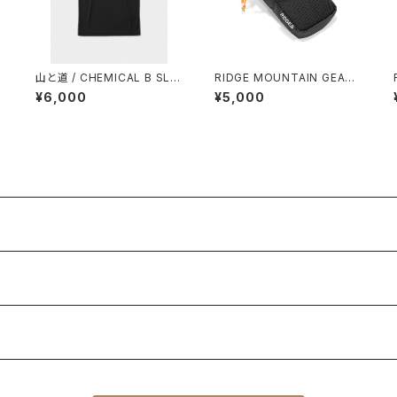
/
山と道 / CHEMICAL B SLE
RIDGE MOUNTAIN GEAR /
EVELESS（MEN）
CHEST INCREASE
¥6,000
¥5,000