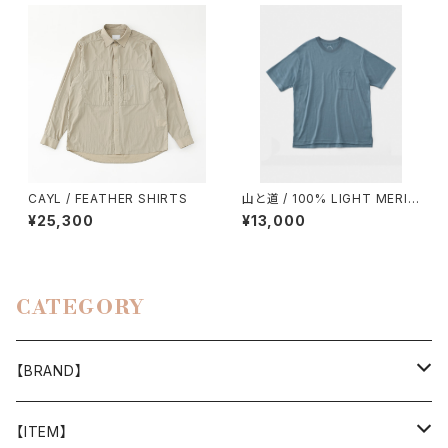
CAYL / FEATHER SHIRTS
山と道 / 100% LIGHT MERIN
O POCKET T-SHIRT（UNISE
¥25,300
¥13,000
X）
CATEGORY
【BRAND】
山と道
【ITEM】