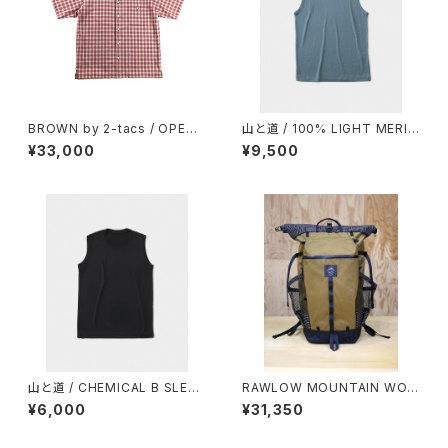
BROWN by 2-tacs / OPEN
山と道 / 100% LIGHT MERIN
COLLAR
O SLEEVELESS（MEN）
¥33,000
¥9,500
山と道 / CHEMICAL B SLEEV
RAWLOW MOUNTAIN WOR
ELESS（WOMEN）
KS / BAMBI（X-PAC EDITIO
¥6,000
¥31,350
N）