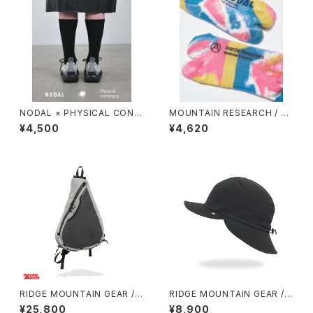
NODAL × PHYSICAL CONT
MOUNTAIN RESEARCH / TI
MPRY.
E DYE TABI
¥4,500
¥4,620
RIDGE MOUNTAIN GEAR / S
RIDGE MOUNTAIN GEAR / S
ASH PACK
HADE CAP
¥25,800
¥8,900