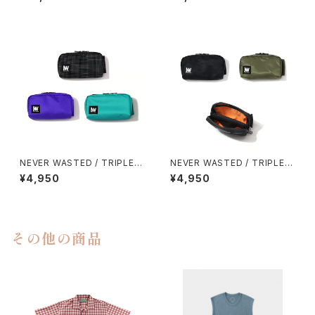
NEVER WASTED / TRIPLEY
NEVER WASTED / TRIPLEY
ES
ES（MA-1）
¥4,950
¥4,950
その他の商品