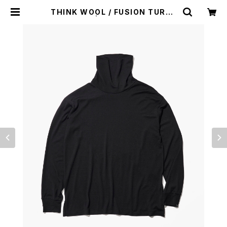
THINK WOOL / FUSION TURTL
ENECK LS | st. valley house -
セントバレーハウス