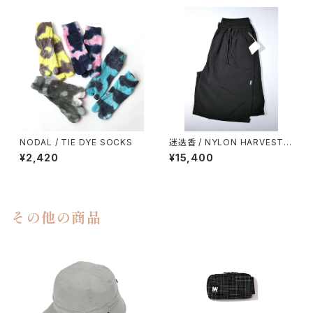
NODAL / TIE DYE SOCKS
迷迭香 / NYLON HARVEST L
OOSE SHORTS（2026）
¥2,420
¥15,400
その他の商品