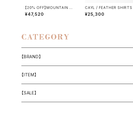
【20% OFF】MOUNTAIN RE
CAYL / FEATHER SHIRTS
SEARCH / TYPE Ⅱ
¥47,520
¥25,300
CATEGORY
【BRAND】
山と道
【ITEM】
T-SHIRT
迷迭香
WEAR
【SALE】
SHIRTS
408 OWN WORKS
CAP
BOTTOMS
303
BAG