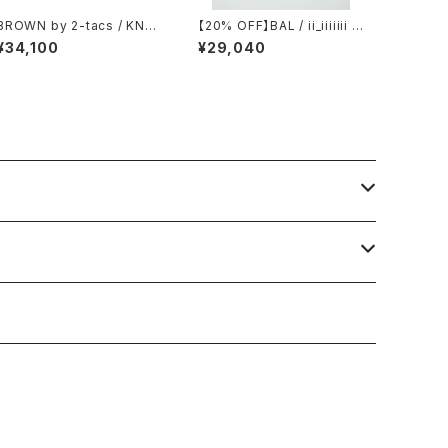
BROWN by 2-tacs / KNEE
【20% OFF】BAL / ii_iiiiiii T
TUCK PANTS（GRAY）
ECHNICAL WOOL TROUS
¥34,100
¥29,040
ER