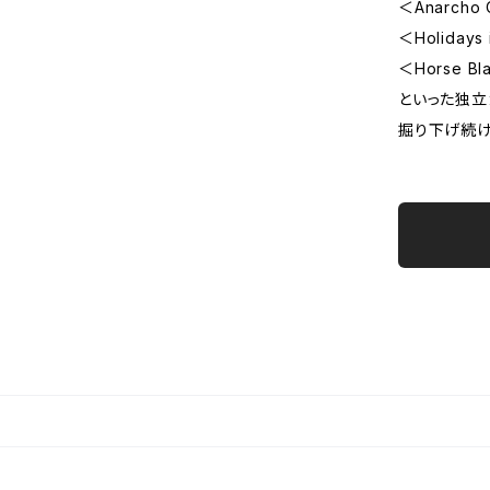
＜Anarch
＜Holiday
＜Horse B
といった独立
掘り下げ続け