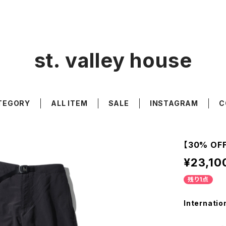
st. valley house
TEGORY
ALL ITEM
SALE
INSTAGRAM
C
【30% OF
¥23,10
残り1点
Internatio