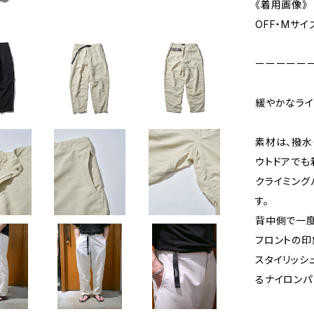
《着用画像
OFF・Mサイ
ーーーーー
緩やかなライン
素材は、撥水
ウトドアでも
クライミング
す。
背中側で一度
フロントの印
スタイリッシ
るナイロンパ