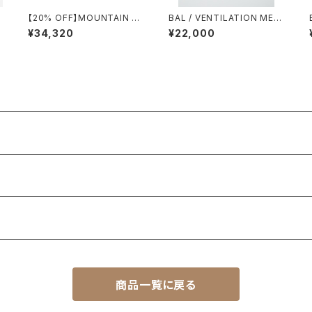
【20% OFF】MOUNTAIN RE
BAL / VENTILATION MES
SEARCH / M69 VEST
H KNIT ZIP POLO SS
¥34,320
¥22,000
商品一覧に戻る