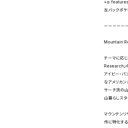
+α feature
左バックポケット
ーーーーー
Mountain
テーマに応じて
Researc
アイビー・パ
なアメリカン
サーチ流の山
山暮らしスタ
マウンテンリ
作に特化す