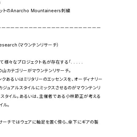
s
のAnarcho Mountaineers刺繍
ーーーーーーーーーーーーーーーーーーーーーーー
 Research（マウンテンリサーチ）
様々なプロジェクト名が存在する「. . . . .
h」の山カテゴリーがマウンテンリサーチ。
ンクあるいはミリタリーのエッセンスを、オーディナリー
カジュアルスタイルにミックスさせるのがマウンテンリ
スタイル。あるいは、主催者である小林節正が考える
イル。
サーチではウェアに軸足を置く傍ら、傘下にギアの製
る