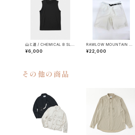
山と道 / CHEMICAL B SLE
RAWLOW MOUNTAIN W
EVELESS（MEN）
RKS / HIKER GURKHA PA
¥6,000
¥22,000
NTS
その他の商品