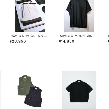
O
RAWLOW MOUNTAIN WO
RAWLOW MOUNTAIN WO
RKS / HIKER BAKER PANT
RKS / DAD LITE CREW
¥26,950
¥14,850
S