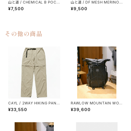
山と道 / CHEMICAL B POCK
山と道 / DF MESH MERINO
ET T-SHIRT（UNISEX）
SLEEVELESS（MEN）
¥7,500
¥9,500
その他の商品
CAYL / ２WAY HIKING PANT
RAWLOW MOUNTAIN WOR
S（BEIGE）
KS / RASCAL（BLACK）
¥33,550
¥39,600