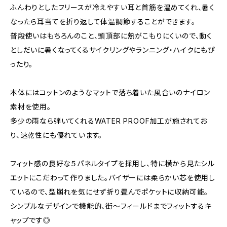
ふんわりとしたフリースが冷えやすい耳と首筋を温めてくれ、暑く
なったら耳当てを折り返して体温調節することができます。
普段使いはもちろんのこと、頭頂部に熱がこもりにくいので、動く
としだいに暑くなってくるサイクリングやランニング・ハイクにもぴ
ったり。
本体にはコットンのようなマットで落ち着いた風合いのナイロン
素材を使用。
多少の雨なら弾いてくれるWATER PROOF加工が施されてお
り、速乾性にも優れています。
フィット感の良好な５パネルタイプを採用し、特に横から見たシル
エットにこだわって作りました。バイザーには柔らかい芯を使用し
ているので、型崩れを気にせず折り畳んでポケットに収納可能。
シンプルなデザインで機能的、街〜フィールドまでフィットするキ
ャップです◎