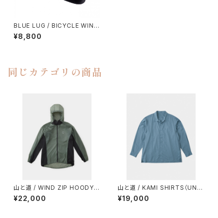
BLUE LUG / BICYCLE WINT
ER DUCKBILL CAP
¥8,800
同じカテゴリの商品
山と道 / WIND ZIP HOODY
山と道 / KAMI SHIRTS（UNIS
（UNISEX）
EX）
¥22,000
¥19,000