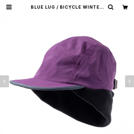
BLUE LUG / BICYCLE WINTER
DUCKBILL CAP | st. valley ho
use - セントバレーハウス