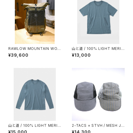
RAWLOW MOUNTAIN WOR
山と道 / 100% LIGHT MERIN
KS / RASCAL（OLIVE）
O KANGAROO（UNISEX）
¥39,600
¥13,000
山と道 / 100% LIGHT MERIN
2-TACS × STVH / MESH JE
O LONGSLEEVE（UNISEX）
T CAP
¥15,000
¥14,300