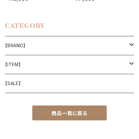
CATEGORY
【BRAND】
山と道
【ITEM】
T-SHIRT
迷迭香
WEAR
【SALE】
SHIRTS
408 OWN WORKS
CAP
商品一覧に戻る
BOTTOMS
303
BAG
OUTER