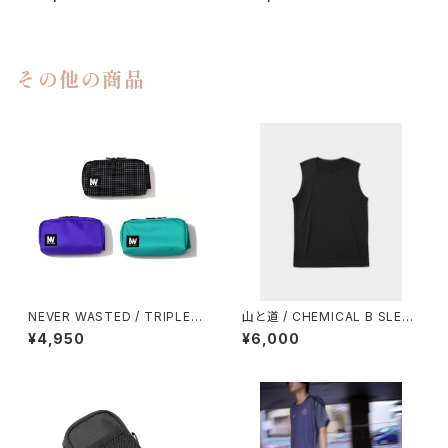
T（MEN）
T（WOMEN）
その他の商品
NEVER WASTED / TRIPLEY
山と道 / CHEMICAL B SLEEV
ES
ELESS（MEN）
¥4,950
¥6,000