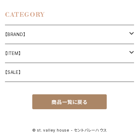
CATEGORY
【BRAND】
山と道
【ITEM】
T-SHIRT
迷迭香
WEAR
【SALE】
SHIRTS
408 OWN WORKS
CAP
商品一覧に戻る
BOTTOMS
303
BAG
OUTER
Akihiro Wood Works
SHOES
© st. valley house - セントバレーハウス