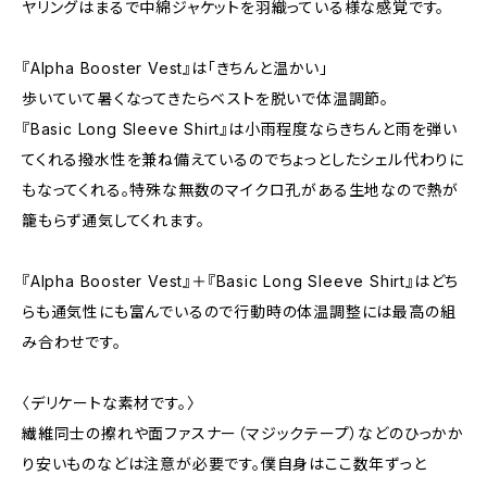
ヤリングはまるで中綿ジャケットを羽織っている様な感覚です。
『Alpha Booster Vest』は「きちんと温かい」
歩いていて暑くなってきたらベストを脱いで体温調節。
『Basic Long Sleeve Shirt』は小雨程度ならきちんと雨を弾い
てくれる撥水性を兼ね備えているのでちょっとしたシェル代わりに
もなってくれる。特殊な無数のマイクロ孔がある生地なので熱が
籠もらず通気してくれます。
『Alpha Booster Vest』＋『Basic Long Sleeve Shirt』はどち
らも通気性にも富んでいるので行動時の体温調整には最高の組
み合わせです。
〈デリケートな素材です。〉
繊維同士の擦れや面ファスナー（マジックテープ）などのひっかか
り安いものなどは注意が必要です。僕自身はここ数年ずっと