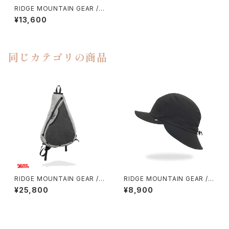
RIDGE MOUNTAIN GEAR / A
LPHA BOOSTER VEST
¥13,600
同じカテゴリの商品
RIDGE MOUNTAIN GEAR / S
RIDGE MOUNTAIN GEAR / S
ASH PACK
HADE CAP
¥25,800
¥8,900