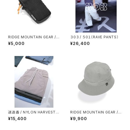
RIDGE MOUNTAIN GEAR /
３０３ / ５０１（RAVE PANTS）
CHEST INCREASE
¥5,000
¥26,400
迷迭香 / NYLON HARVEST T
RIDGE MOUNTAIN GEAR / E
RAINER CLASSIC（2026）
NOUGH HAT（NT）
¥15,400
¥9,900