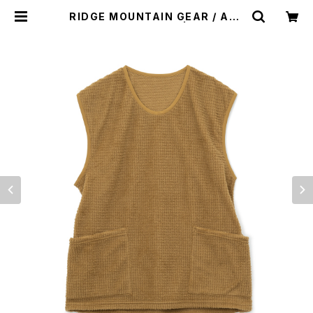
RIDGE MOUNTAIN GEAR / ALP
HA BOOSTER VEST | st. valley
house - セントバレーハウス