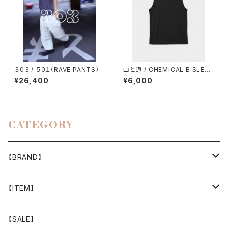
３０３ / ５０１（RAVE PANTS）
山と道 / CHEMICAL B SLEEV
ELESS（MEN）
¥26,400
¥6,000
CATEGORY
【BRAND】
山と道
【ITEM】
T-SHIRT
迷迭香
WEAR
【SALE】