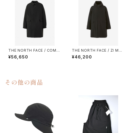
THE NORTH FACE / COMPI
THE NORTH FACE / ZI MAG
LATION OVER COAT（NP62
NE BOLD HOODED COAT
¥56,650
¥46,200
361）
（NP62260）
その他の商品