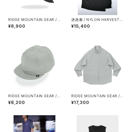
RIDGE MOUNTAIN GEAR / S
迷迭香 / NYLON HARVEST L
HADE CAP
OOSE SHORTS（2026）
¥8,900
¥15,400
RIDGE MOUNTAIN GEAR / B
RIDGE MOUNTAIN GEAR / B
ASIC CAP（NT）EXTRA
ASIC LONG SLEEVE SHIRT
¥8,200
¥17,300
（MEN）2026