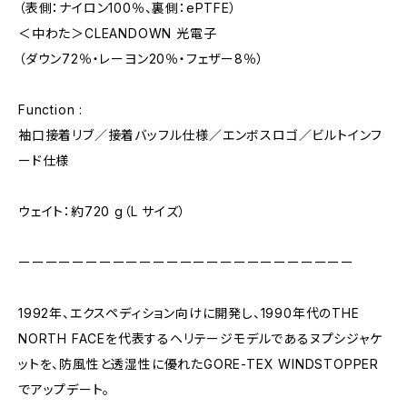
（表側：ナイロン100％、裏側：ePTFE）
＜中わた＞CLEANDOWN 光電子
（ダウン72％・レーヨン20％・フェザー8％）
Function :
袖口接着リブ／接着バッフル仕様／エンボスロゴ／ビルトインフ
ード仕様
ウェイト：約720 g（L サイズ）
ーーーーーーーーーーーーーーーーーーーーーーーーー
1992年、エクスペディション向けに開発し、1990年代のTHE
NORTH FACEを代表するヘリテージモデルであるヌプシジャケ
ットを、防風性と透湿性に優れたGORE-TEX WINDSTOPPER
でアップデート。