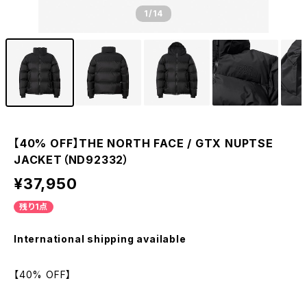
1
/14
【40% OFF】THE NORTH FACE / GTX NUPTSE
JACKET（ND92332）
¥37,950
残り1点
International shipping available
【40% OFF】