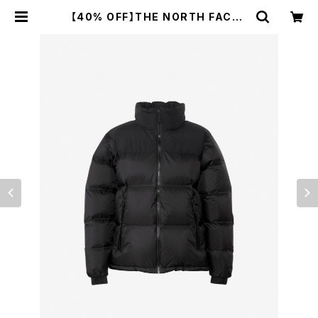
【40% OFF】THE NORTH FACE /
GTX NUPTSE JACKET（ND923
32） | st. valley house - セント
バレーハウス