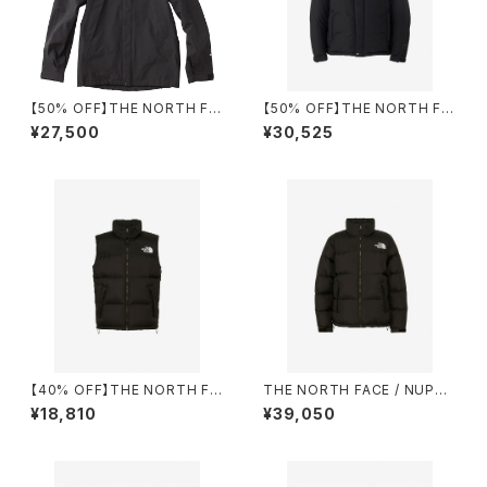
【50% OFF】THE NORTH FA
【50% OFF】THE NORTH FA
CE / MOUNTAIN JACKET
CE / ALTERTN BAFFS JACK
¥27,500
¥30,525
ET（ND92360）
【40% OFF】THE NORTH FA
THE NORTH FACE / NUPTS
CE / NUPTSE VEST（ND923
E JACKET（ND92335）
¥18,810
¥39,050
38）