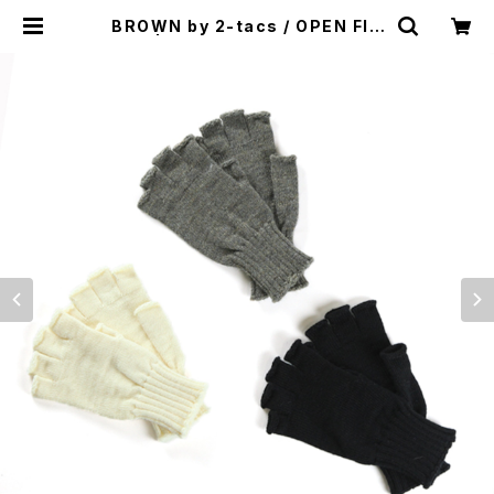
BROWN by 2-tacs / OPEN FIN
GER | st. valley house - セント
バレーハウス