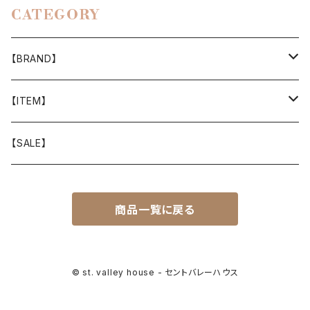
CATEGORY
【BRAND】
山と道
【ITEM】
T-SHIRT
迷迭香
WEAR
【SALE】
SHIRTS
408 OWN WORKS
CAP
商品一覧に戻る
BOTTOMS
303
BAG
OUTER
Akihiro Wood Works
SHOES
© st. valley house - セントバレーハウス
BACKPACK