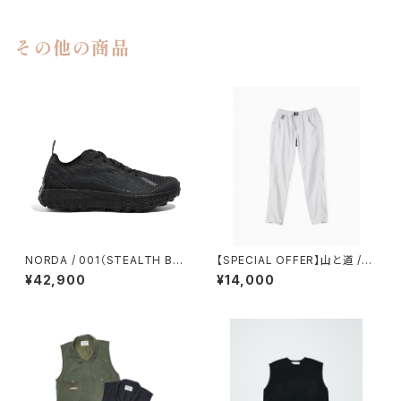
その他の商品
NORDA / 001（STEALTH BL
【SPECIAL OFFER】山と道 /５
ACK）
POCKET PANTS（WOMEN）
¥42,900
¥14,000