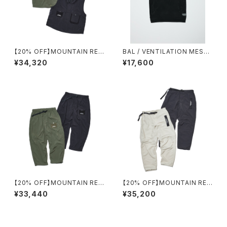
【20% OFF】MOUNTAIN RES
BAL / VENTILATION MESH
EARCH / M69 VEST
CREW VEST
¥34,320
¥17,600
【20% OFF】MOUNTAIN RES
【20% OFF】MOUNTAIN RES
EARCH / PHIL PKT. TROUS
EARCH / ID PANTS +
¥33,440
¥35,200
ERS