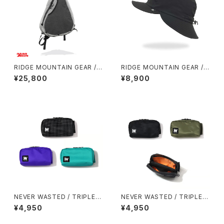
RIDGE MOUNTAIN GEAR / S
RIDGE MOUNTAIN GEAR / S
ASH PACK
HADE CAP
¥25,800
¥8,900
NEVER WASTED / TRIPLEY
NEVER WASTED / TRIPLEY
ES
ES（MA-1）
¥4,950
¥4,950