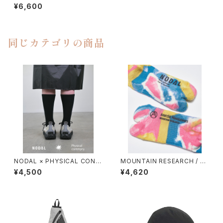
FINGER
¥6,600
同じカテゴリの商品
NODAL × PHYSICAL CONT
MOUNTAIN RESEARCH / TI
MPRY.
E DYE TABI
¥4,500
¥4,620