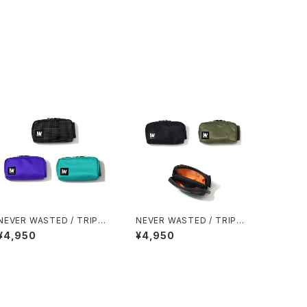
NEVER WASTED / TRIPLE
NEVER WASTED / TRIPLE
YES
YES（MA-1）
¥4,950
¥4,950