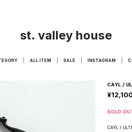
st. valley house
TEGORY
ALL ITEM
SALE
INSTAGRAM
C
CAYL / U
¥12,10
SOLD OU
CAYL / UL