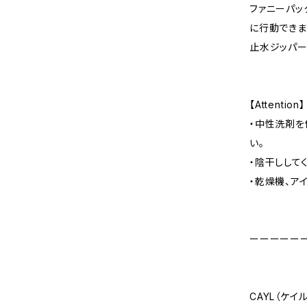
ファニーパッ
に行動できま
止水ジッパー
【Attention】
・中性洗剤を
い。
・陰干しして
・乾燥機、ア
ーーーーー
CAYL（ケイル