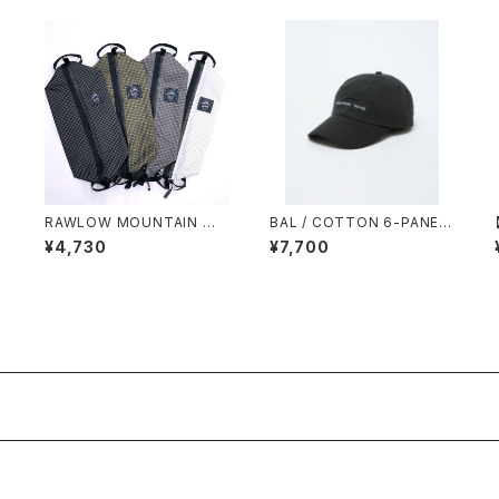
L
RAWLOW MOUNTAIN WO
BAL / COTTON 6-PANEL
R
RKS / STORAGE SACK（L）
HAT
¥4,730
¥7,700