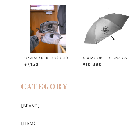
OKARA / REKTAN（DCF）
SIX MOON DESIGNS / SI
VER SHADOW MINI UMB
¥7,150
¥10,890
ELLA
CATEGORY
【BRAND】
山と道
【ITEM】