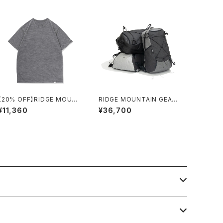
【20% OFF】RIDGE MOUN
RIDGE MOUNTAIN GEAR /
TAIN GEAR / MERINO BAS
ONE MILE TRIM
¥11,360
¥36,700
IC TEE SHORT SLEEVE
（H.CHARCOAL）