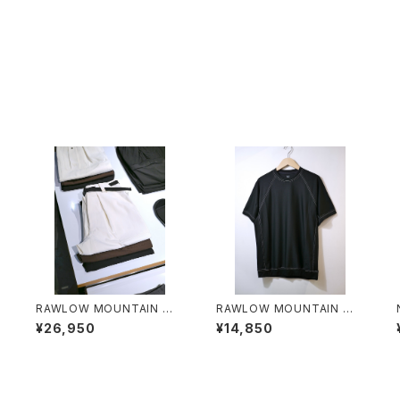
O
RAWLOW MOUNTAIN WO
RAWLOW MOUNTAIN WO
RKS / HIKER BAKER PANT
RKS / DAD LITE CREW
¥26,950
¥14,850
S