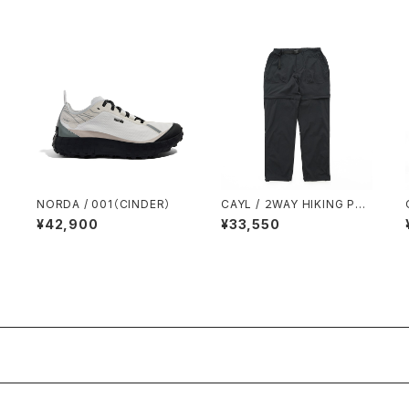
NORDA / 001（CINDER）
CAYL / ２WAY HIKING PAN
TS（BLACK）
¥42,900
¥33,550