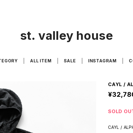
st. valley house
TEGORY
ALL ITEM
SALE
INSTAGRAM
C
CAYL / A
¥32,78
SOLD OU
CAYL / AL