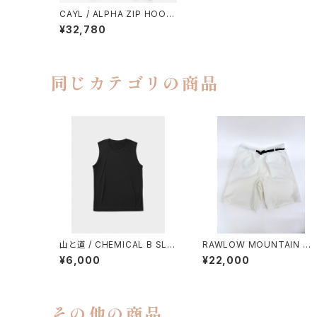
CAYL / ALPHA ZIP HOOD
Y
¥32,780
同じカテゴリの商品
山と道 / CHEMICAL B SLE
RAWLOW MOUNTAIN W
EVELESS（MEN）
RKS / HIKER GURKHA PA
¥6,000
¥22,000
NTS
その他の商品