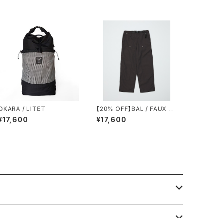
OKARA / LITET
【20% OFF】BAL / FAUX S
TITCH CARPENTER PAN
¥17,600
¥17,600
T