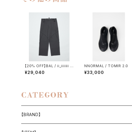
【20% OFF】BAL / ii_iiiiiii T
NNORMAL / TOMIR 2.0
ECHNICAL WOOL TROUS
¥29,040
¥33,000
ER
CATEGORY
【BRAND】