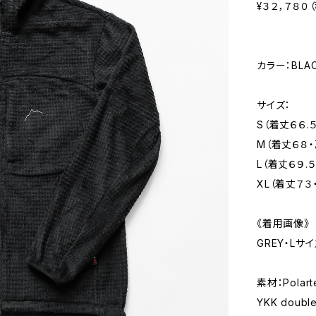
¥３２，７８０
カラー：BLA
サイズ：
S（着丈６６.
M（着丈６８・
L（着丈６９.
XL（着丈７３
《着用画像》
GREY・Lサイ
素材：Polart
YKK double