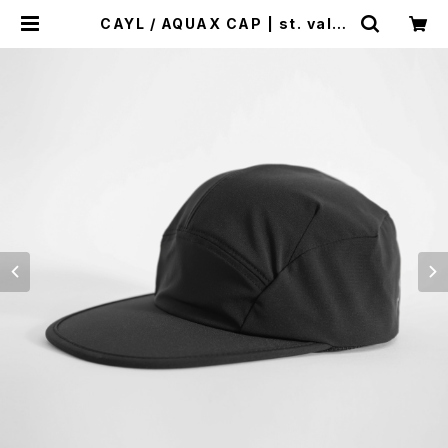
CAYL / AQUAX CAP | st. valle
y house - セントバレーハウス