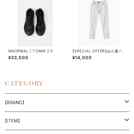
NNORMAL / TOMIR 2.0
【SPECIAL OFFER】山と道 /５
POCKET PANTS（WOMEN）
¥33,000
¥14,000
CATEGORY
【BRAND】
山と道
【ITEM】