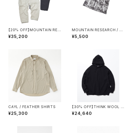
【20% OFF】MOUNTAIN RES
MOUNTAIN RESEARCH / SP
EARCH / ID PANTS +
LATRAIL BANDANA
¥35,200
¥5,500
CAYL / FEATHER SHIRTS
【30% OFF】THINK WOOL /
BRUSHED LINING PARKA
¥25,300
¥24,640