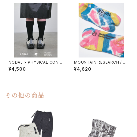
NODAL × PHYSICAL CONT
MOUNTAIN RESEARCH / TI
MPRY.
E DYE TABI
¥4,500
¥4,620
その他の商品