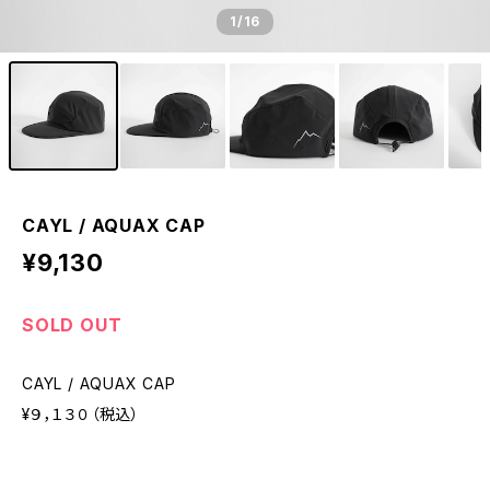
1
/16
CAYL / AQUAX CAP
¥9,130
SOLD OUT
CAYL / AQUAX CAP
¥９，１３０（税込）