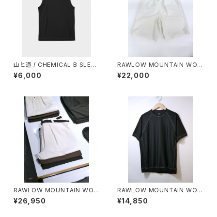
山と道 / CHEMICAL B SLEEV
RAWLOW MOUNTAIN WOR
ELESS（MEN）
KS / HIKER GURKHA PANTS
¥6,000
¥22,000
RAWLOW MOUNTAIN WOR
RAWLOW MOUNTAIN WOR
KS / HIKER BAKER PANTS
KS / DAD LITE CREW
¥26,950
¥14,850