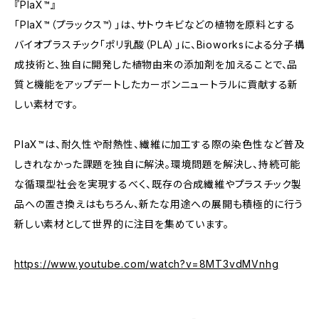
『PlaX™』
「PlaX™（プラックス™）」は、サトウキビなどの植物を原料とする
バイオプラスチック「ポリ乳酸（PLA）」に、Bioworksによる分子構
成技術と、独自に開発した植物由来の添加剤を加えることで、品
質と機能をアップデートしたカーボンニュートラルに貢献する新
しい素材です。
PlaX™は、耐久性や耐熱性、繊維に加工する際の染色性など普及
しきれなかった課題を独自に解決。環境問題を解決し、持続可能
な循環型社会を実現するべく、既存の合成繊維やプラスチック製
品への置き換えはもちろん、新たな用途への展開も積極的に行う
新しい素材として世界的に注目を集めています。
https://www.youtube.com/watch?v=8MT3vdMVnhg