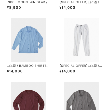
RIDGE MOUNTAIN GEAR / S
【SPECIAL OFFER】山と道 /５
HADE CAP
POCKET PANTS（WOMEN）
¥8,900
¥14,000
山と道 / BAMBOO SHIRTS
【SPECIAL OFFER】山と道 /５
（UNISEX）
POCKET PANTS（MEN）
¥14,000
¥14,000