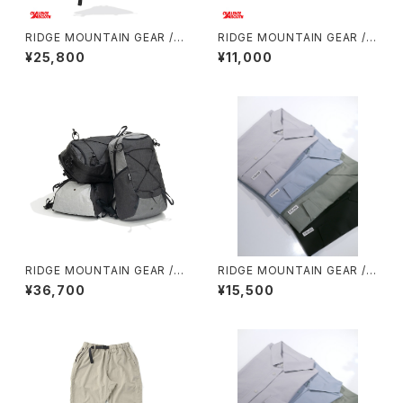
RIDGE MOUNTAIN GEAR / S
RIDGE MOUNTAIN GEAR / S
ASH PACK
ACOCHE
¥25,800
¥11,000
RIDGE MOUNTAIN GEAR /
RIDGE MOUNTAIN GEAR / B
ONE MILE TRIM
ASIC SHORT SLEEVE SHIR
¥36,700
¥15,500
T（MEN）