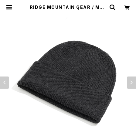
RIDGE MOUNTAIN GEAR / MER
INO PLAX BEANIE | st. valley
house - セントバレーハウス