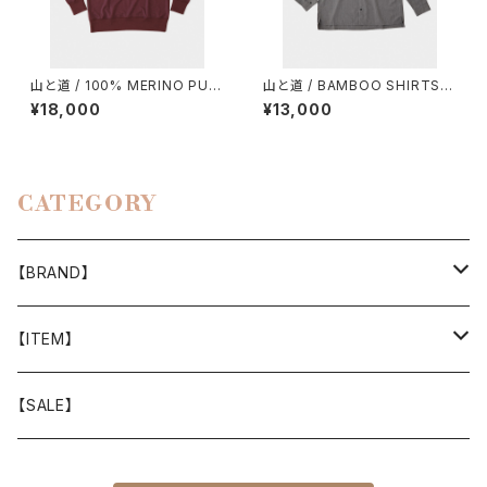
山と道 / 100% MERINO PUL
山と道 / BAMBOO SHIRTS
LOVER（UNISEX）
（UNISEX）
¥18,000
¥13,000
CATEGORY
【BRAND】
山と道
【ITEM】
T-SHIRT
迷迭香
WEAR
【SALE】
SHIRTS
408 OWN WORKS
CAP