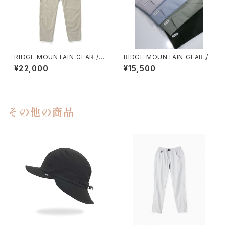
RIDGE MOUNTAIN GEAR / B
RIDGE MOUNTAIN GEAR / B
ASIC HIKE PANTS（UNISEX）
ASIC SHORT SLEEVE SHIR
¥22,000
¥15,500
T（WOMEN）
その他の商品