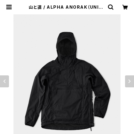
山と道 / ALPHA ANORAK（UNISE
X） | st. valley house - セントバ
レーハウス