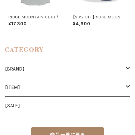
RIDGE MOUNTAIN GEAR / B
【50% OFF】RIDGE MOUNTA
ASIC LONG SLEEVE SHIRT
IN GEAR / ENOUGH HAT
¥17,300
¥4,600
（MEN）2026
CATEGORY
【BRAND】
山と道
【ITEM】
T-SHIRT
迷迭香
WEAR
【SALE】
SHIRTS
408 OWN WORKS
CAP
商品一覧に戻る