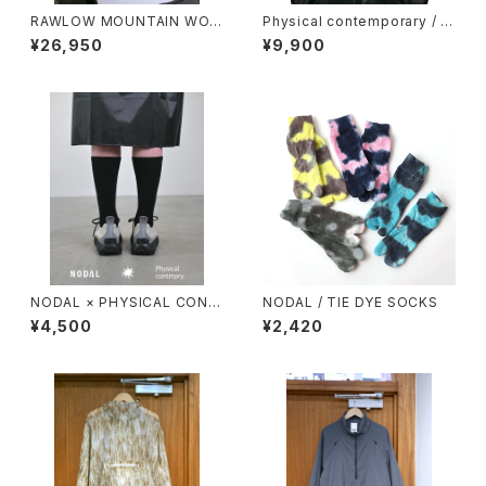
RAWLOW MOUNTAIN WOR
Physical contemporary / Q
KS / HIKER BAKER PANTS
uiet smr cap
¥26,950
¥9,900
NODAL × PHYSICAL CONT
NODAL / TIE DYE SOCKS
MPRY.
¥4,500
¥2,420