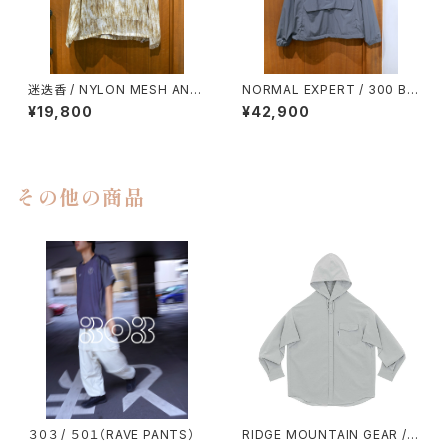
迷迭香 / NYLON MESH ANO
NORMAL EXPERT / 300 BL
RAK
OUSON
¥19,800
¥42,900
その他の商品
３０３ / ５０１（RAVE PANTS）
RIDGE MOUNTAIN GEAR /