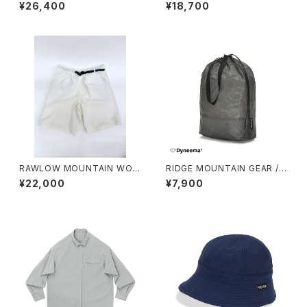
HOODED LONG SLEEVE SH
¥26,400
¥18,700
IRT（WOMEN）2026
RAWLOW MOUNTAIN WOR
RIDGE MOUNTAIN GEAR / S
KS / HIKER GURKHA PANTS
TUFF SACK
¥22,000
¥7,900