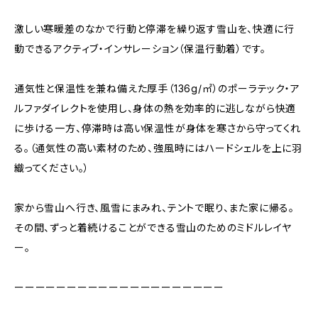
激しい寒暖差のなかで行動と停滞を繰り返す雪山を、快適に行
動できるアクティブ・インサレーション（保温行動着）です。
通気性と保温性を兼ね備えた厚手（136g/㎡）のポーラテック・ア
ルファダイレクトを使用し、身体の熱を効率的に逃しながら快適
に歩ける一方、停滞時は高い保温性が身体を寒さから守ってくれ
る。（通気性の高い素材のため、強風時にはハードシェルを上に羽
織ってください。）
家から雪山へ行き、風雪にまみれ、テントで眠り、また家に帰る。
その間、ずっと着続けることができる雪山のためのミドルレイヤ
ー。
ーーーーーーーーーーーーーーーーーーーー