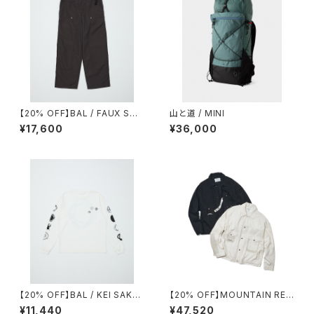
【20% OFF】BAL / FAUX STI
山と道 / MINI
TCH CARPENTER PANT
¥17,600
¥36,000
【20% OFF】BAL / KEI SAKA
【20% OFF】MOUNTAIN RES
WAKI 2
EARCH / TYPE Ⅱ
¥11,440
¥47,520