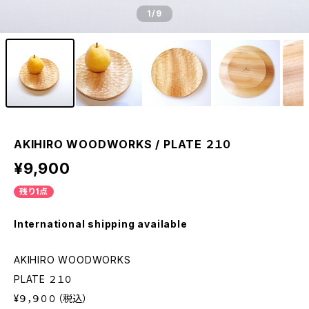
1
/9
AKIHIRO WOODWORKS / PLATE ２１０
¥9,900
残り1点
International shipping available
AKIHIRO WOODWORKS
PLATE ２１０
¥９，９００（税込）