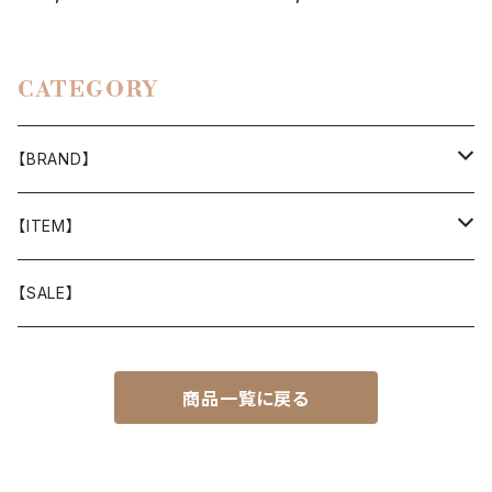
CATEGORY
【BRAND】
山と道
【ITEM】
T-SHIRT
迷迭香
WEAR
【SALE】
SHIRTS
408 OWN WORKS
CAP
商品一覧に戻る
BOTTOMS
303
BAG
OUTER