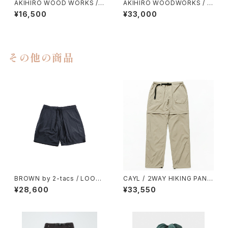
AKIHIRO WOOD WORKS / J
AKIHIRO WOODWORKS / P
INCUP ANEW
LATE ２７０（URISHI）
¥16,500
¥33,000
その他の商品
BROWN by 2-tacs / LOOSE
CAYL / ２WAY HIKING PANT
SHORTS（NYLON）
S（BEIGE）
¥28,600
¥33,550