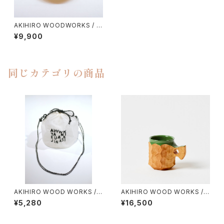
AKIHIRO WOODWORKS / P
LATE ２１０
¥9,900
同じカテゴリの商品
AKIHIRO WOOD WORKS /
AKIHIRO WOOD WORKS / J
スケスケ巾着
INCUP URUSHI HYBRID（MI
¥5,280
¥16,500
NI）