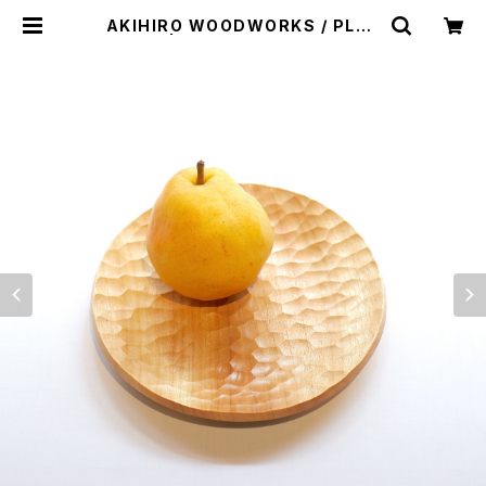
AKIHIRO WOODWORKS / PLAT
E ２１０ | st. valley house - セン
トバレーハウス