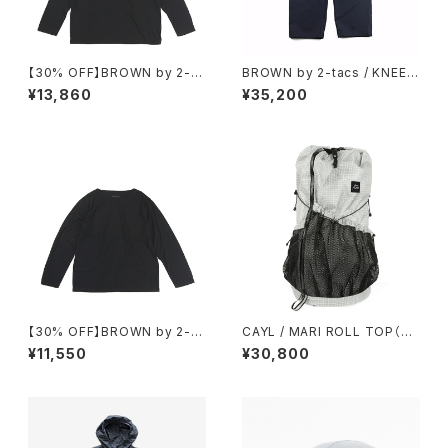
【30% OFF】BROWN by 2-ta
BROWN by 2-tacs / KNEE
cs / BAA HOODIE
TUCK PANTS
¥13,860
¥35,200
【30% OFF】BROWN by 2-ta
CAYL / MARI ROLL TOP（GR
cs / BAA BOAT
ID）
¥11,550
¥30,800