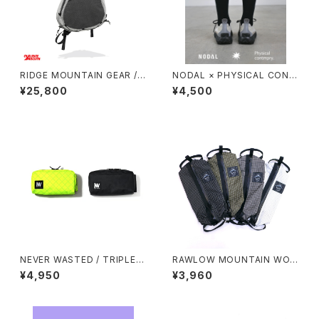
RIDGE MOUNTAIN GEAR / S
NODAL × PHYSICAL CONT
ASH PACK
MPRY.
¥25,800
¥4,500
NEVER WASTED / TRIPLEY
RAWLOW MOUNTAIN WOR
ES（ECOPAK）
KS / STORAGE SACK（S）
¥4,950
¥3,960