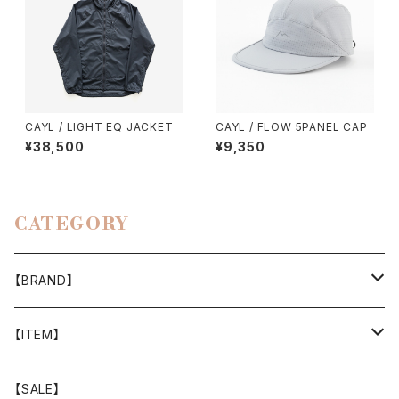
CAYL / LIGHT EQ JACKET
CAYL / FLOW 5PANEL CAP
¥38,500
¥9,350
CATEGORY
【BRAND】
山と道
【ITEM】
T-SHIRT
迷迭香
WEAR
【SALE】