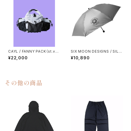
CAYL / FANNY PACK（st.vall
SIX MOON DESIGNS / SILV
ey house exclusive mode
ER SHADOW MINI UMBREL
¥22,000
¥10,890
l）
LA
その他の商品