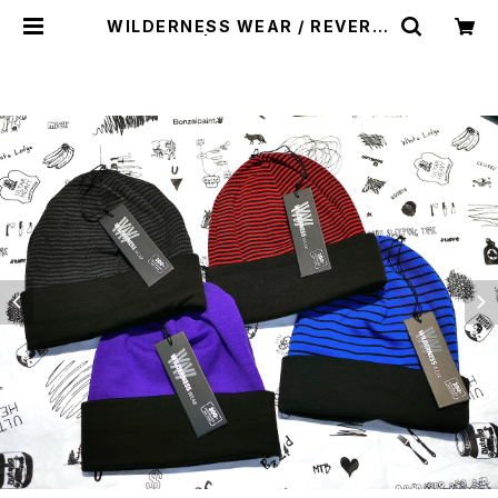
WILDERNESS WEAR / REVERSI
BLE CAP | st. valley house -
セントバレーハウス