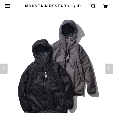
MOUNTAIN RESEARCH / ID PA
RKA（INSULATION） | st. valley
house - セントバレーハウス