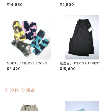
KS / DAD LITE CREW
MPRY.
¥14,850
¥4,500
NODAL / TIE DYE SOCKS
迷迭香 / NYLON HARVEST L
OOSE SHORTS（2026）
¥2,420
¥15,400
その他の商品