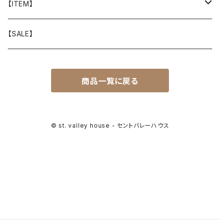
山と道
【ITEM】
T-SHIRT
迷迭香
WEAR
【SALE】
SHIRTS
408 OWN WORKS
CAP
商品一覧に戻る
BOTTOMS
303
BAG
OUTER
Akihiro Wood Works
SHOES
© st. valley house - セントバレーハウス
BACKPACK
ALLMANSRIGHT
SUNGLASS
HEADGEAR
ALTRA
ACCESSORY
bal
WALLET