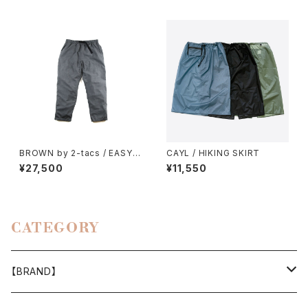
BROWN by 2-tacs / EASY P
CAYL / HIKING SKIRT
ANTS
¥27,500
¥11,550
CATEGORY
【BRAND】