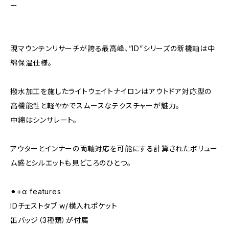
ー
現マウンテンリサーチが誇る最高峰、”ID”シリーズの新機軸は中
綿保温仕様。
撥水加工を施したライトウェイトナイロンはアウトドア対応型の
高機能性と軽やかでスムースなテクスチャーが魅力。
中綿はシンサレート。
アウターとインナーの両軸対応を可能にする計算されたボリュー
ム感とシルエットも見どころのひとつ。
⚫︎+α features
IDチェストタブ w/横入れポケット
缶バッジ（3種類）が付属