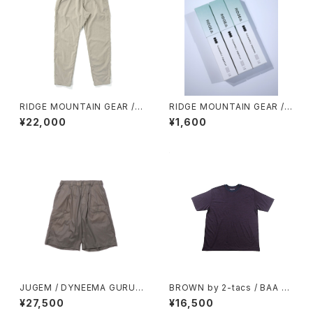
RIDGE MOUNTAIN GEAR / B
RIDGE MOUNTAIN GEAR /
ASIC HIKE PANTS（UNISEX）
CLEANMELL PREMIUM PO
¥22,000
¥1,600
CKET REFILL 20ml
JUGEM / DYNEEMA GURUK
BROWN by 2-tacs / BAA WI
HA SHORTS
DE
¥27,500
¥16,500