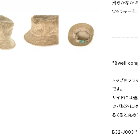
滑らかなかぶ
ワッシャー仕
ーーーーー
"8well co
トップをフラ
です。
サイドには通
ツバ以外には
るくると丸め
B32-J003 "