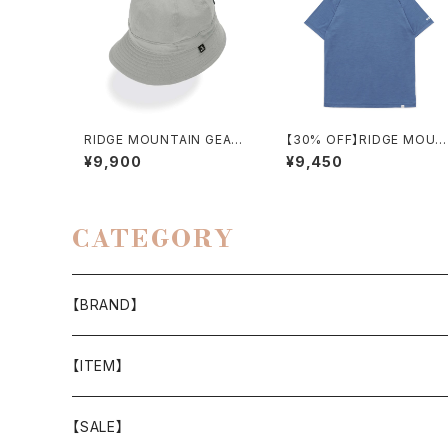
RIDGE MOUNTAIN GEAR /
【30% OFF】RIDGE MOUN
ENOUGH HAT（NT）
TAIN GEAR / MERINO BA
¥9,900
¥9,450
IC TEE（AZURE BLUE）
CATEGORY
【BRAND】
山と道
【ITEM】
T-SHIRT
迷迭香
WEAR
【SALE】