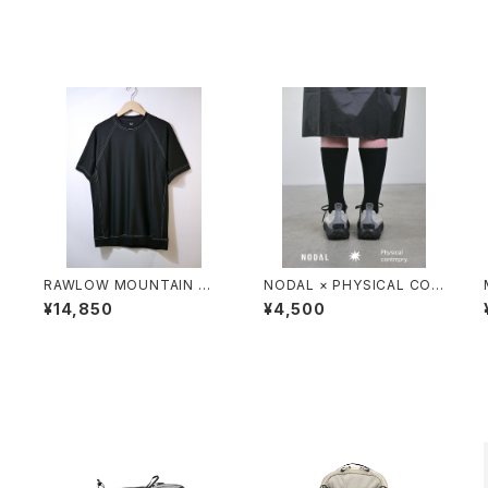
O
RAWLOW MOUNTAIN WO
NODAL × PHYSICAL CON
T
RKS / DAD LITE CREW
TMPRY.
¥14,850
¥4,500