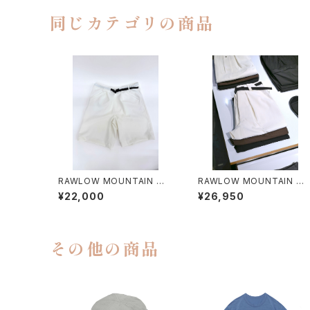
同じカテゴリの商品
RAWLOW MOUNTAIN WO
RAWLOW MOUNTAIN W
RKS / HIKER GURKHA PA
RKS / HIKER BAKER PAN
¥22,000
¥26,950
NTS
S
その他の商品