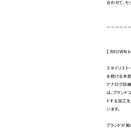
合わせて、セ
ーーーーー
【 BROWN by
スタイリスト
を続ける本間
アナログ回線
は、ブランドコ
トする加工を
います。
ブランドが掲げ