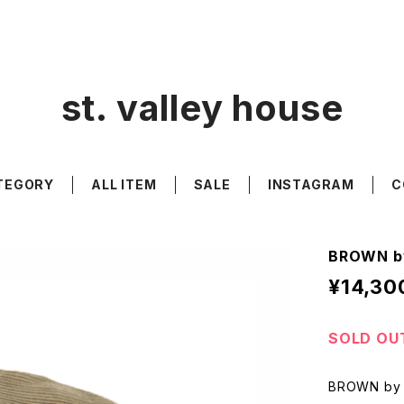
st. valley house
TEGORY
ALL ITEM
SALE
INSTAGRAM
C
BROWN by
¥14,30
SOLD OU
BROWN by 