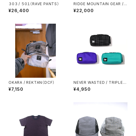
３０３ / ５０１（RAVE PANTS）
RIDGE MOUNTAIN GEAR / B
ASIC HIKE PANTS（UNISEX）
¥26,400
¥22,000
OKARA / REKTAN（DCF）
NEVER WASTED / TRIPLEY
ES
¥7,150
¥4,950