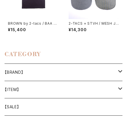
BROWN by 2-tacs / BAA P
2-TACS × STVH / MESH JE
OCKET
T CAP
¥15,400
¥14,300
CATEGORY
【BRAND】
山と道
【ITEM】
T-SHIRT
迷迭香
WEAR
【SALE】
SHIRTS
408 OWN WORKS
CAP