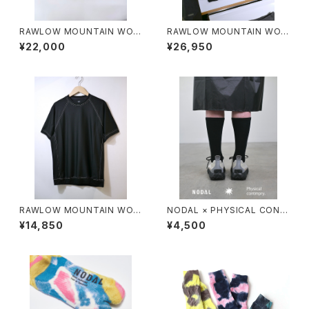
RAWLOW MOUNTAIN WOR
RAWLOW MOUNTAIN WOR
KS / HIKER GURKHA PANTS
KS / HIKER BAKER PANTS
¥22,000
¥26,950
RAWLOW MOUNTAIN WOR
NODAL × PHYSICAL CONT
KS / DAD LITE CREW
MPRY.
¥14,850
¥4,500