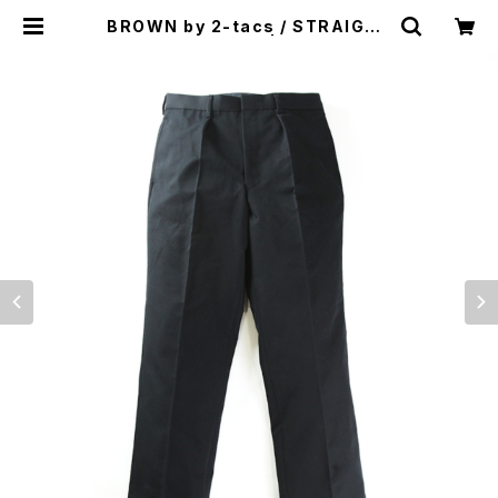
BROWN by 2-tacs / STRAIGHT
SLACKS（TWILL） | st. valley h
ouse - セントバレーハウス