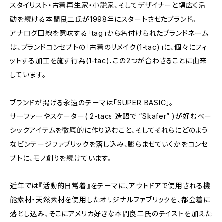
スタイリスト・古着再生家・小説家、そしてデザイナーと幅広く活
動を続ける本間良二氏が1998年にスタートさせたブランド。
アナログ回線を意味する「tag」から名付けられたブランドネーム
は、ブランドコンセプトの「古着のリメイク(1-tac)」に、個々にフィ
ットする加工を施す行為(1-tac)、この2つが合わさることに由来
しています。
ブランドが掲げる永遠のテーマは「SUPER BASIC」。
サーファーやスケーター( 2-tacs 造語で “Skafer” )が好むベー
シックアイテムを徹底的に作り込むこと、そしてそれらにどのよう
なビンテージファブリックを落し込み、膨らませていくかをコンセ
プトに、モノ創りを続けています。
近年では『活動的日常着』をテーマに、アウトドアで使用される機
能素材・天然素材を使用したオリジナルファブリックを、都会着に
落とし込み、そこにアメリカ好きな本間良二氏のテイストを加えた