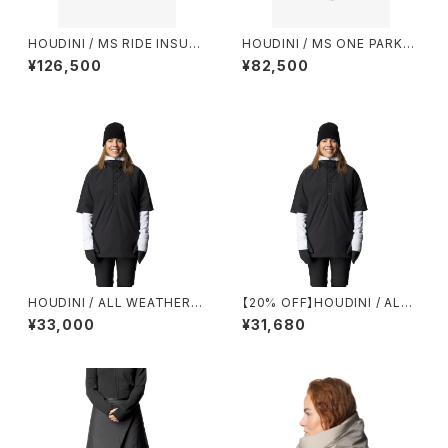
HOUDINI / MS RIDE INSULA
HOUDINI / MS ONE PARKA I
TED JACKET
I
¥126,500
¥82,500
HOUDINI / ALL WEATHER T
【20% OFF】HOUDINI / ALL
-NECK
WEATHER T-NECK
¥33,000
¥31,680