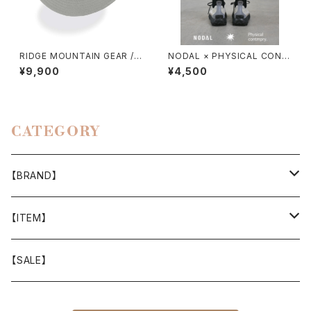
RIDGE MOUNTAIN GEAR / E
NODAL × PHYSICAL CONT
NOUGH HAT（NT）
MPRY.
¥9,900
¥4,500
CATEGORY
【BRAND】
山と道
【ITEM】
T-SHIRT
迷迭香
WEAR
【SALE】
SHIRTS
408 OWN WORKS
CAP