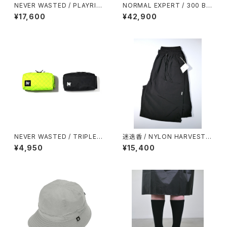
NEVER WASTED / PLAYRIP
NORMAL EXPERT / 300 BL
（MA-1）
OUSON
¥17,600
¥42,900
NEVER WASTED / TRIPLEY
迷迭香 / NYLON HARVEST L
ES（ECOPAK）
OOSE SHORTS（2026）
¥4,950
¥15,400