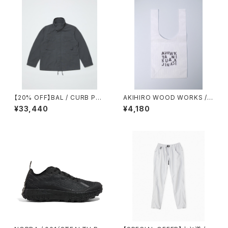
【20% OFF】BAL / CURB PO
AKIHIRO WOOD WORKS /
CKET FIELD JACKET
コンビニタイベック袋
¥33,440
¥4,180