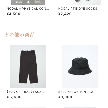
NODAL × PHYSICAL CONT
NODAL / TIE DYE SOCKS
MPRY.
¥4,500
¥2,420
その他の商品
【20% OFF】BAL / FAUX STI
BAL / NYLON VENTILATIO
TCH CARPENTER PANT
N BUCKET HAT
¥17,600
¥9,900