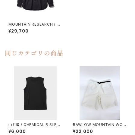
MOUNTAIN RESEARCH / BL
ACK B.D.
¥29,700
同じカテゴリの商品
山と道 / CHEMICAL B SLEEV
RAWLOW MOUNTAIN WOR
ELESS（MEN）
KS / HIKER GURKHA PANTS
¥6,000
¥22,000