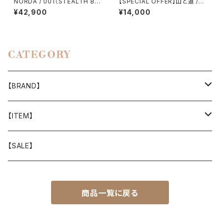
NORDA / 001（STEALTH BL
【SPECIAL OFFER】山と道 /５
ACK）
POCKET PANTS（MEN）
¥42,900
¥14,000
CATEGORY
【BRAND】
山と道
【ITEM】
T-SHIRT
迷迭香
WEAR
【SALE】
SHIRTS
408 OWN WORKS
CAP
商品一覧に戻る
BOTTOMS
303
BAG