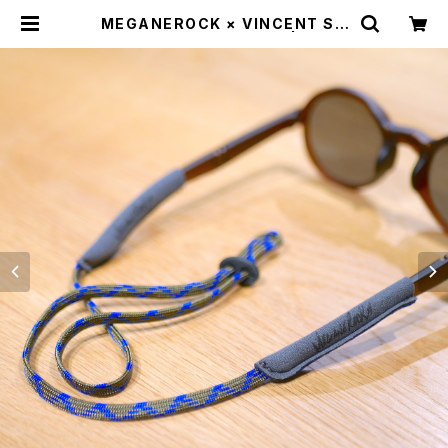
MEGANEROCK × VINCENT SH
OELACE / グラスホルダー | st. va
lley house - セントバレーハウス