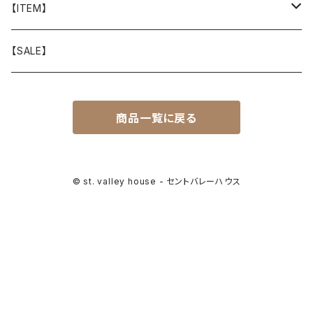
山と道
【ITEM】
T-SHIRT
迷迭香
WEAR
【SALE】
SHIRTS
408 OWN WORKS
CAP
商品一覧に戻る
BOTTOMS
303
BAG
OUTER
Akihiro Wood Works
SHOES
© st. valley house - セントバレーハウス
BACKPACK
ALLMANSRIGHT
SUNGLASS
HEADGEAR
ALTRA
ACCESSORY
bal
WALLET