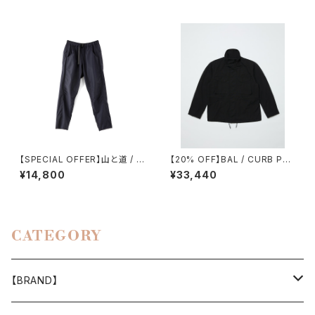
【SPECIAL OFFER】山と道 / D
【20% OFF】BAL / CURB PO
W ５POCKET PANTS（MEN）
CKET FIELD JACKET
¥14,800
¥33,440
CATEGORY
【BRAND】