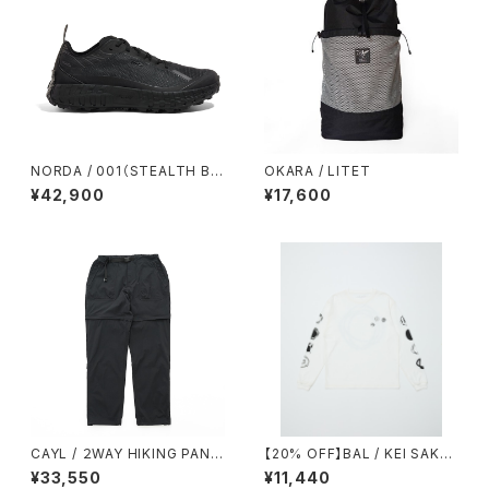
NORDA / 001（STEALTH BL
OKARA / LITET
ACK）
¥42,900
¥17,600
CAYL / ２WAY HIKING PANT
【20% OFF】BAL / KEI SAKA
S（BLACK）
WAKI 2
¥33,550
¥11,440