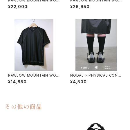
RAWLOW MOUNTAIN WOR
RAWLOW MOUNTAIN WOR
KS / HIKER GURKHA PANTS
KS / HIKER BAKER PANTS
¥22,000
¥26,950
RAWLOW MOUNTAIN WOR
NODAL × PHYSICAL CONT
KS / DAD LITE CREW
MPRY.
¥14,850
¥4,500
その他の商品