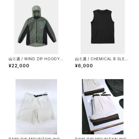
山と道 / WIND ZIP HOODY
山と道 / CHEMICAL B SLEEV
（UNISEX）
ELESS（MEN）
¥22,000
¥6,000