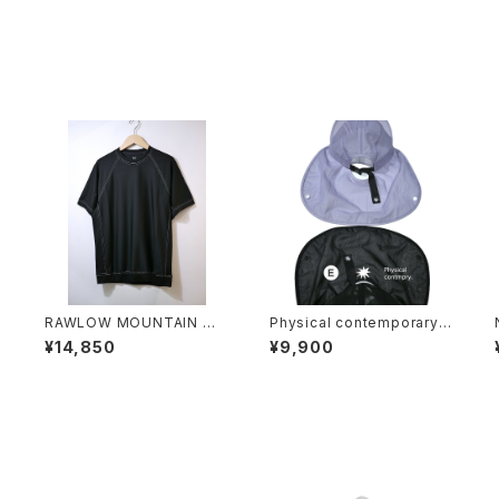
O
RAWLOW MOUNTAIN WO
Physical contemporary /
T
RKS / DAD LITE CREW
Quiet smr cap
¥14,850
¥9,900