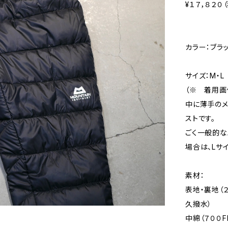
¥１７，８２０
カラー：ブラ
サイズ：M・L
（※ 着用画
中に薄手のメ
ストです。
ごく一般的な
場合は、Lサ
素材：
表地・裏地（
久撥水）
中綿（７００FP