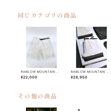
同じカテゴリの商品
RAWLOW MOUNTAIN WO
RAWLOW MOUNTAIN W
RKS / HIKER GURKHA PA
RKS / HIKER BAKER PAN
¥22,000
¥26,950
NTS
S
その他の商品