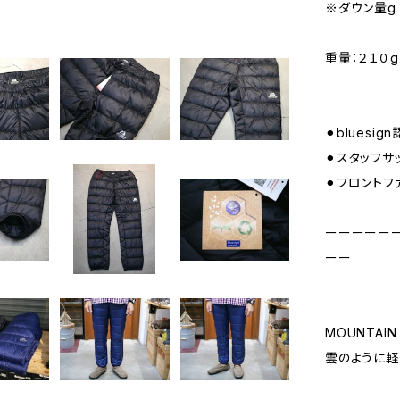
※ダウン量g
重量：２１０g
⚫︎bluesi
⚫︎スタッフサ
⚫︎フロント
ーーーーー
ーー
MOUNTAI
雲のように軽