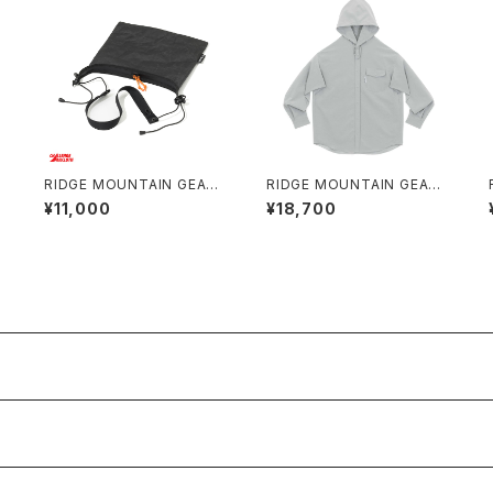
/
RIDGE MOUNTAIN GEAR /
RIDGE MOUNTAIN GEAR /
SACOCHE
HOODED LONG SLEEVE S
¥11,000
¥18,700
HIRT（WOMEN）2026