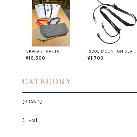
OKARA / FRAKTA
RIDGE MOUNTAIN GEAR 
SHOULDER STRAP TOU
¥16,500
¥1,700
GH
CATEGORY
【BRAND】
山と道
【ITEM】