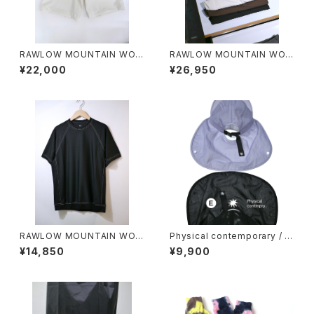
RAWLOW MOUNTAIN WOR
RAWLOW MOUNTAIN WOR
KS / HIKER GURKHA PANTS
KS / HIKER BAKER PANTS
¥22,000
¥26,950
RAWLOW MOUNTAIN WOR
Physical contemporary / Q
KS / DAD LITE CREW
uiet smr cap
¥14,850
¥9,900