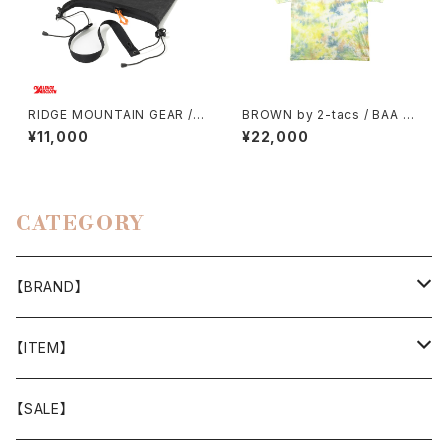
RIDGE MOUNTAIN GEAR / S
BROWN by 2-tacs / BAA WI
ACOCHE
DE（TIE DYE）
¥11,000
¥22,000
CATEGORY
【BRAND】
山と道
【ITEM】
T-SHIRT
迷迭香
WEAR
【SALE】