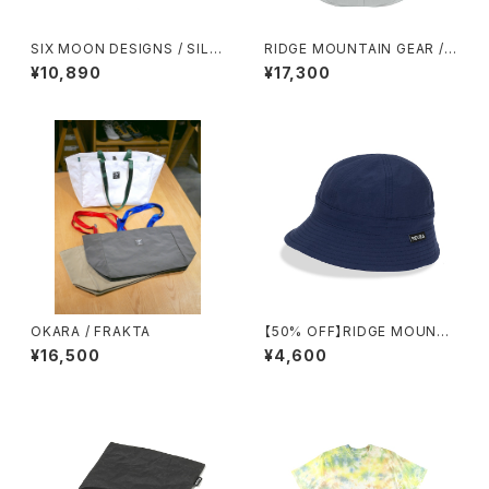
SIX MOON DESIGNS / SILV
RIDGE MOUNTAIN GEAR / B
ER SHADOW MINI UMBREL
ASIC LONG SLEEVE SHIRT
¥10,890
¥17,300
LA
（WOMEN）2026
OKARA / FRAKTA
【50% OFF】RIDGE MOUNTA
IN GEAR / ENOUGH HAT
¥16,500
¥4,600