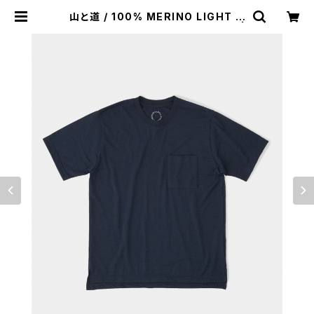
山と道 / 100% MERINO LIGHT C
REWNECK POCKET（UNISEX） |
st. valley house - セントバレーハ
ウス