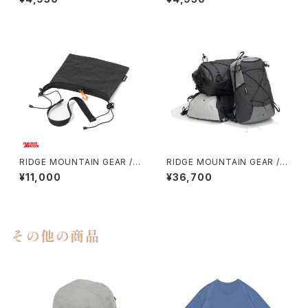
RIDGE MOUNTAIN GEAR / S
RIDGE MOUNTAIN GEAR /
ACOCHE
ONE MILE TRIM
¥11,000
¥36,700
その他の商品