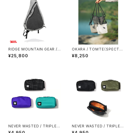
RIDGE MOUNTAIN GEAR / S
OKARA / TOMTE（SPECTR
ASH PACK
A）
¥25,800
¥8,250
NEVER WASTED / TRIPLEY
NEVER WASTED / TRIPLEY
ES
ES（MA-1）
¥4,950
¥4,950