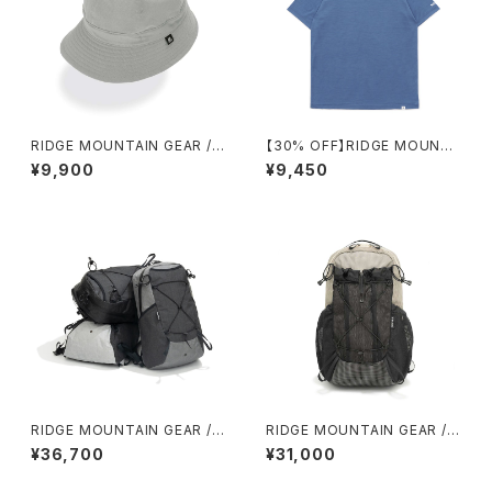
RIDGE MOUNTAIN GEAR / E
【30% OFF】RIDGE MOUNTA
NOUGH HAT（NT）
IN GEAR / MERINO BASIC T
¥9,900
¥9,450
EE（AZURE BLUE）
RIDGE MOUNTAIN GEAR /
RIDGE MOUNTAIN GEAR /
ONE MILE TRIM
ONE MILE MP（GREIGE）
¥36,700
¥31,000