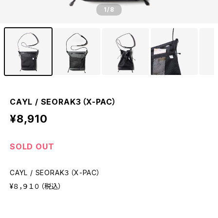
1
/8
CAYL / SEORAK３（X-PAC）
¥8,910
SOLD OUT
CAYL / SEORAK３（X-PAC）
¥８，９１０（税込）