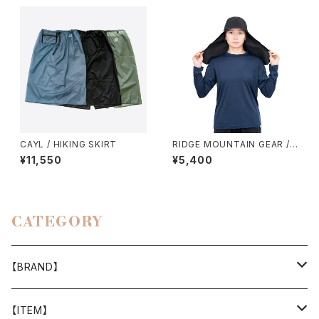
CAYL / HIKING SKIRT
RIDGE MOUNTAIN GEAR / S
UNSHADE 2026
¥11,550
¥5,400
CATEGORY
【BRAND】
山と道
【ITEM】