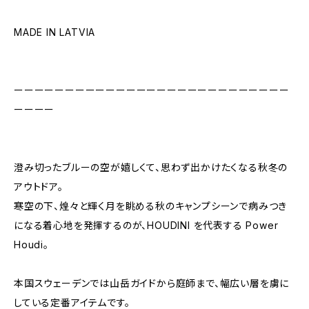
MADE IN LATVIA
ーーーーーーーーーーーーーーーーーーーーーーーーーーー
ーーーー
澄み切ったブルーの空が嬉しくて、思わず出かけたくなる秋冬の
アウトドア。
寒空の下、煌々と輝く月を眺める秋のキャンプシーンで病みつき
になる着心地を発揮するのが、HOUDINI を代表する Power
Houdi。
本国スウェーデンでは山岳ガイドから庭師まで、幅広い層を虜に
している定番アイテムです。