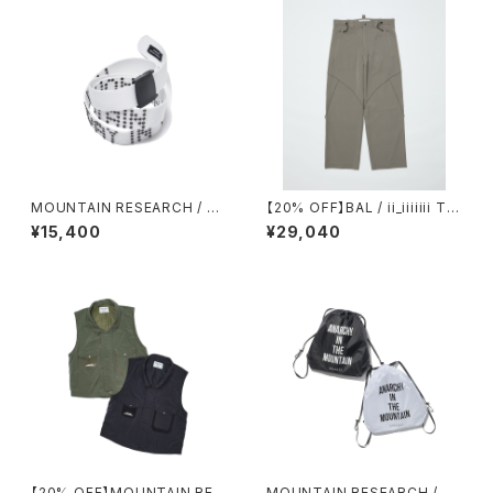
MOUNTAIN RESEARCH / RI
【20% OFF】BAL / ii_iiiiiii TE
VET BELT
CHNICAL WOOL TROUSER
¥15,400
¥29,040
【20% OFF】MOUNTAIN RES
MOUNTAIN RESEARCH / W