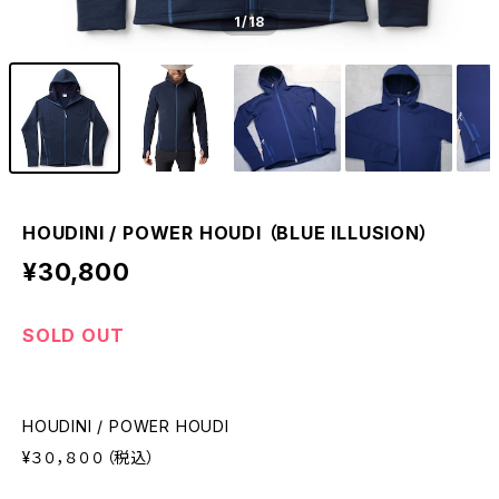
1
/18
HOUDINI / POWER HOUDI （BLUE ILLUSION）
¥30,800
SOLD OUT
HOUDINI / POWER HOUDI
¥３０，８００（税込）