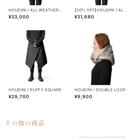
HOUDINI / ALL WEATHER T
【20% OFF】HOUDINI / ALL
-NECK
WEATHER T-NECK
¥33,000
¥31,680
HOUDINI / PUFFY SQUARE
HOUDINI / DOUBLE LOOP
¥29,700
¥9,900
その他の商品