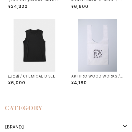
EARCH / M69 VEST
ANDER PACK
¥34,320
¥6,600
山と道 / CHEMICAL B SLEEV
AKIHIRO WOOD WORKS /
ELESS（MEN）
コンビニタイベック袋
¥6,000
¥4,180
CATEGORY
【BRAND】