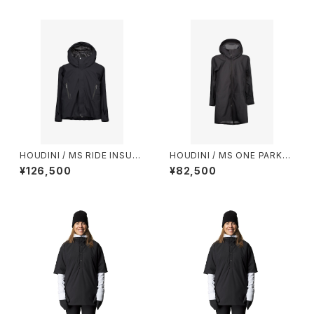
HOUDINI / MS RIDE INSULA
HOUDINI / MS ONE PARKA I
TED JACKET
I
¥126,500
¥82,500