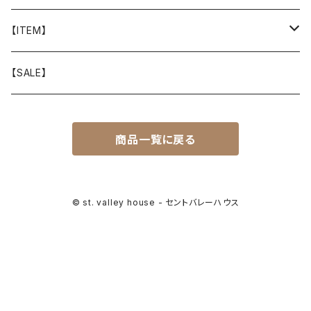
山と道
【ITEM】
T-SHIRT
迷迭香
WEAR
【SALE】
SHIRTS
408 OWN WORKS
CAP
商品一覧に戻る
BOTTOMS
303
BAG
OUTER
Akihiro Wood Works
SHOES
© st. valley house - セントバレーハウス
BACKPACK
ALLMANSRIGHT
SUNGLASS
HEADGEAR
ALTRA
ACCESSORY