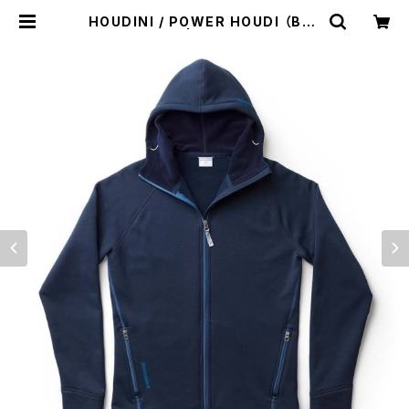
HOUDINI / POWER HOUDI （BLU
E ILLUSION） | st. valley house
- セントバレーハウス