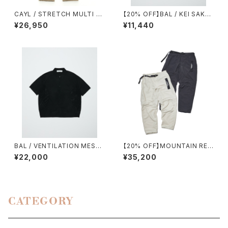
CAYL / STRETCH MULTI P
【20% OFF】BAL / KEI SAKA
OCKET PANTS（BEIGE）
WAKI 2
¥26,950
¥11,440
BAL / VENTILATION MESH
【20% OFF】MOUNTAIN RES
KNIT ZIP POLO SS
EARCH / ID PANTS +
¥22,000
¥35,200
CATEGORY