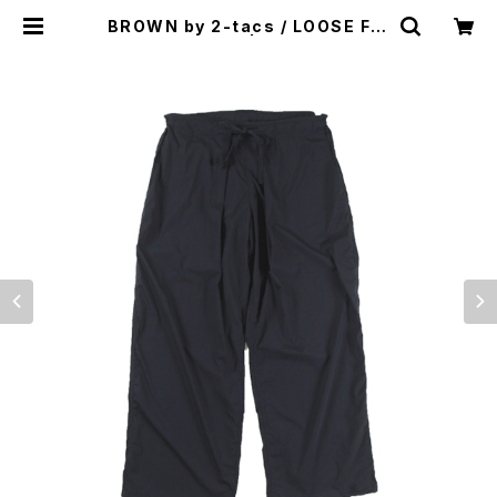
BROWN by 2-tacs / LOOSE FIT
PANTS（NAVY） | st. valley hou
se - セントバレーハウス