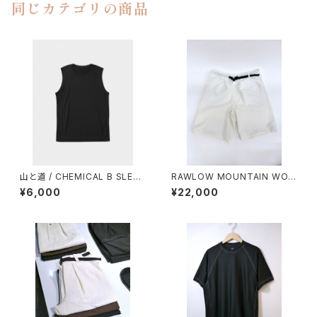
同じカテゴリの商品
山と道 / CHEMICAL B SLEEV
RAWLOW MOUNTAIN WOR
ELESS（MEN）
KS / HIKER GURKHA PANTS
¥6,000
¥22,000