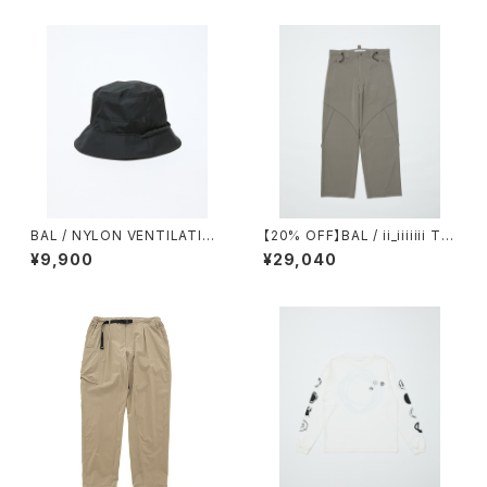
BAL / NYLON VENTILATIO
【20% OFF】BAL / ii_iiiiiii TE
N BUCKET HAT
CHNICAL WOOL TROUSER
¥9,900
¥29,040