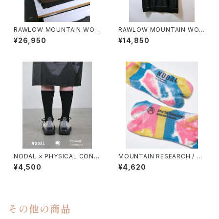
RAWLOW MOUNTAIN WOR
RAWLOW MOUNTAIN WOR
KS / HIKER BAKER PANTS
KS / DAD LITE CREW
¥26,950
¥14,850
NODAL × PHYSICAL CONT
MOUNTAIN RESEARCH / TI
MPRY.
E DYE TABI
¥4,500
¥4,620
その他の商品