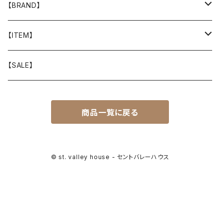
【BRAND】
山と道
【ITEM】
T-SHIRT
迷迭香
WEAR
【SALE】
SHIRTS
408 OWN WORKS
CAP
商品一覧に戻る
BOTTOMS
303
BAG
OUTER
Akihiro Wood Works
SHOES
© st. valley house - セントバレーハウス
BACKPACK
ALLMANSRIGHT
SUNGLASS
HEADGEAR
ALTRA
ACCESSORY