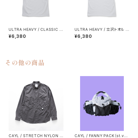
ULTRA HEAVY / CLASSIC L
ULTRA HEAVY / 立沢トオル T
OGO TEE
EE
¥6,380
¥6,380
その他の商品
CAYL / STRETCH NYLON H
CAYL / FANNY PACK（st.vall