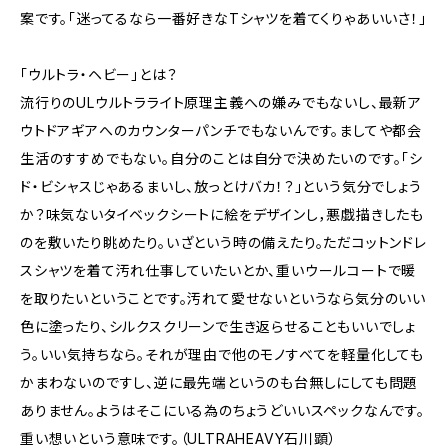
案です。「迷ってるなら一番好きなTシャツを着てくりゃあいいさ！」
「ウルトラ・ヘビー」とは？
流行りのULウルトラライト原理主義への嫌みでもないし、最新ア
ウトドアギアへのカウンターパンチでもないんです。ましてや都会
生活のすすめでもない。自分のことは自分で決めたいのです。「シ
ド・ビシャスじゃあるまいし、放っとけバカ！？」という気分でしょう
か？味気ないタイベックシートに絵をデザインし，悪戯描きしたも
のを敷いたり眺めたり。いざという時の備えたり。ただコットンドレ
スシャツを着て汚れ仕事していたいとか、重いウールコートで暖
を取りたいということです。汚れて愛せないというなら気分のいい
色に塗ったり、シルクスクリーンで生き返らせることもいいでしょ
う。いい気持ちなら。それが理由で他のモノすべてを軽量化しても
かまわないのですし、逆に最先端というのも台無しにしても問題
ありません。ようはそこにいる為のちょうどいいスペックなんです。
重い想いという意味です。（ULTRAHEAVY石川顕）