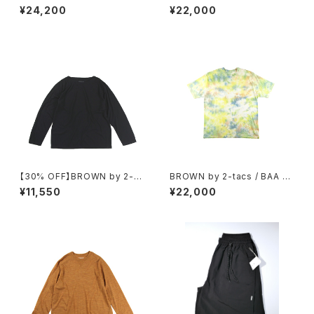
IKER SHIRTS（GREY）
ey house exclusive mode
¥24,200
¥22,000
l）
【30% OFF】BROWN by 2-ta
BROWN by 2-tacs / BAA WI
cs / BAA BOAT
DE（TIE DYE）
¥11,550
¥22,000