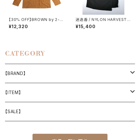
【30% OFF】BROWN by 2-ta
迷迭香 / NYLON HARVEST L
cs / BAA CREW
OOSE SHORTS（2026）
¥12,320
¥15,400
CATEGORY
【BRAND】
山と道
【ITEM】
T-SHIRT
迷迭香
WEAR
【SALE】
SHIRTS
408 OWN WORKS
CAP