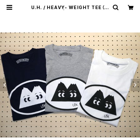
U.H. / HEAVY- WEIGHT TEE（ツ
インピークス） | st. valley house
- セントバレーハウス