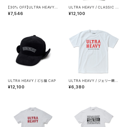
【30% OFF】ULTRA HEAVY /
ULTRA HEAVY / CLASSIC H
CLASSIC SWEAT
OODIE
¥7,546
¥12,100
ULTRA HEAVY / どら猫 CAP
ULTRA HEAVY / ジェリー鵜飼
クラシカルライン TEE
¥12,100
¥6,380