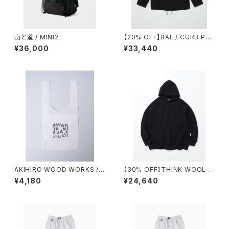
山と道 / MINI2
【20% OFF】BAL / CURB PO
CKET FIELD JACKET
¥36,000
¥33,440
AKIHIRO WOOD WORKS /
【30% OFF】THINK WOOL /
コンビニタイベック袋
BRUSHED LINING PARKA
¥4,180
¥24,640