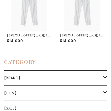
【SPECIAL OFFER】山と道 /５
【SPECIAL OFFER】山と道 /５
POCKET PANTS（WOMEN）
POCKET PANTS（MEN）
¥14,000
¥14,000
CATEGORY
【BRAND】
山と道
【ITEM】
T-SHIRT
迷迭香
WEAR
【SALE】