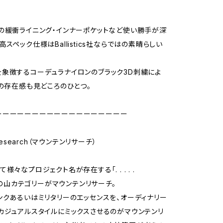
の緩衝ライニング・インナーポケットなど使い勝手が深
スペック仕様はBallistics社ならではの素晴らしい
象徴するコーデュラナイロンのブラック3D刺繍によ
クの存在感も見どころのひとつ。
ーーーーーーーーーーーーーーーーーー
 Research（マウンテンリサーチ）
様々なプロジェクト名が存在する「. . . . .
h」の山カテゴリーがマウンテンリサーチ。
ンクあるいはミリタリーのエッセンスを、オーディナリー
カジュアルスタイルにミックスさせるのがマウンテンリ