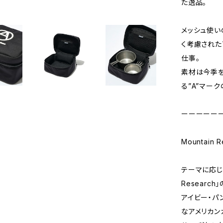
た逸品。
メッシュ使い
く考慮された高
仕事。
素材は今季を
る”A”マー
ーーーーー
Mountain
テーマに応じて
Researc
アイビー・パ
なアメリカン