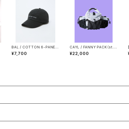
BAL / COTTON 6-PANEL
CAYL / FANNY PACK（st.v
HAT
alley house exclusive m
¥7,700
¥22,000
odel）