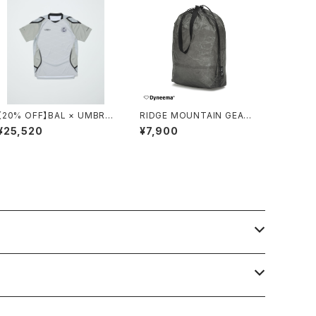
【20% OFF】BAL × UMBRO
RIDGE MOUNTAIN GEAR /
/ SOCCER JERSEY
STUFF SACK
¥25,520
¥7,900