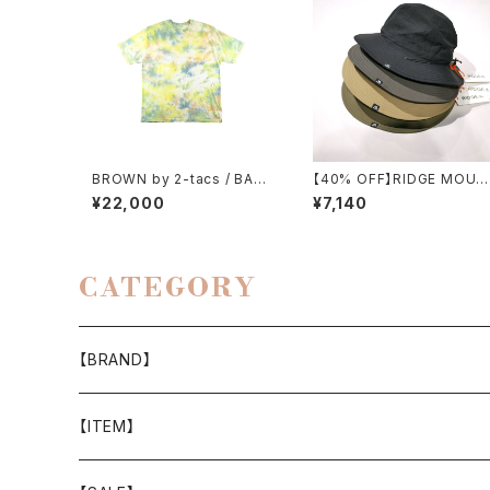
BROWN by 2-tacs / BAA
【40% OFF】RIDGE MOUN
WIDE（TIE DYE）
TAIN GEAR / FIELD HAT
¥22,000
¥7,140
CATEGORY
【BRAND】
山と道
【ITEM】
T-SHIRT