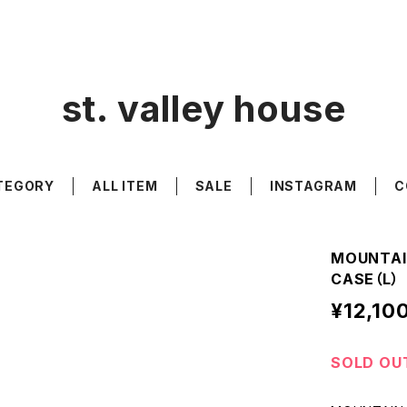
st. valley house
TEGORY
ALL ITEM
SALE
INSTAGRAM
C
MOUNTAI
CASE（L）
¥12,10
SOLD OU