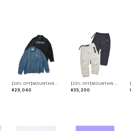
【20% OFF】MOUNTAIN RE
【20% OFF】MOUNTAIN RE
SEARCH / F.M. COACH S
SEARCH / ID PANTS +
¥29,040
¥35,200
HIRT