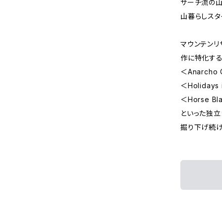
サーチ流の山
山暮らしスタ
マウンテンリ
作に特化す
＜Anarch
＜Holiday
＜Horse B
といった独立
掘り下げ続け