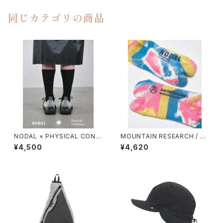
同じカテゴリの商品
NODAL × PHYSICAL CONT
MOUNTAIN RESEARCH / TI
MPRY.
E DYE TABI
¥4,500
¥4,620