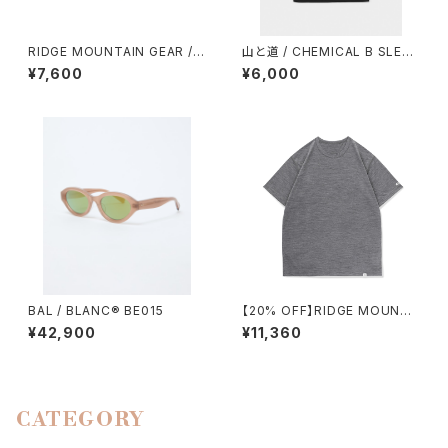
RIDGE MOUNTAIN GEAR / B
山と道 / CHEMICAL B SLEEV
ASIC CAP（2026）
ELESS（MEN）
¥7,600
¥6,000
BAL / BLANC® BE015
【20% OFF】RIDGE MOUNTA
IN GEAR / MERINO BASIC T
¥42,900
¥11,360
EE SHORT SLEEVE（H.CHAR
COAL）
CATEGORY