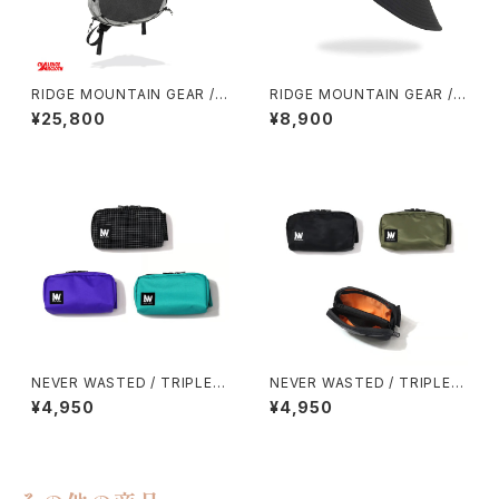
RIDGE MOUNTAIN GEAR / S
RIDGE MOUNTAIN GEAR / S
ASH PACK
HADE CAP
¥25,800
¥8,900
NEVER WASTED / TRIPLEY
NEVER WASTED / TRIPLEY
ES
ES（MA-1）
¥4,950
¥4,950