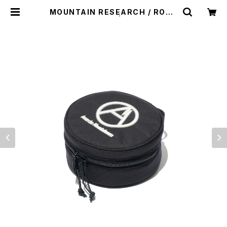
MOUNTAIN RESEARCH / ROUN
D TOUGH CASE | st. valley ho
use - セントバレーハウス