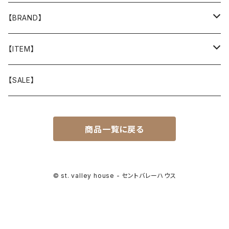
【BRAND】
山と道
【ITEM】
T-SHIRT
迷迭香
WEAR
【SALE】
SHIRTS
408 OWN WORKS
CAP
商品一覧に戻る
BOTTOMS
303
BAG
OUTER
Akihiro Wood Works
SHOES
© st. valley house - セントバレーハウス
BACKPACK
ALLMANSRIGHT
SUNGLASS
HEADGEAR