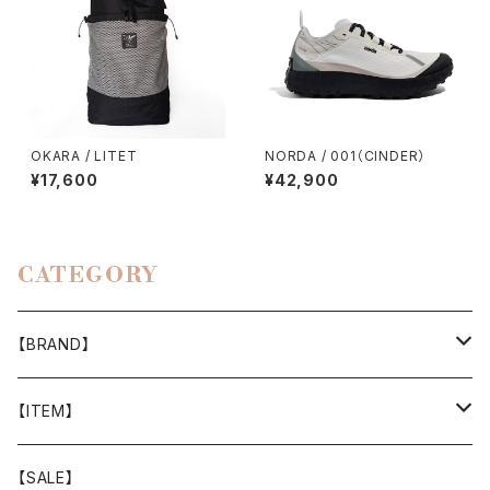
OKARA / LITET
NORDA / 001（CINDER）
¥17,600
¥42,900
CATEGORY
【BRAND】
山と道
【ITEM】
T-SHIRT
迷迭香
WEAR
【SALE】