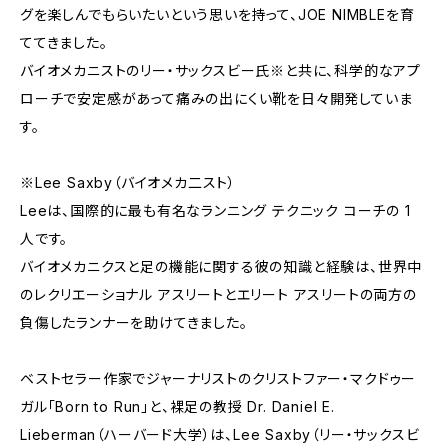
グを楽しんでもらいたいという思いを持って、JOE NIMBLEを育
ててきました。
バイオメカニストのリー・サックスビー氏※と共に、科学的なアプ
ローチで安定感があって痛みの出にくい靴を日々開発していま
す。
※Lee Saxby（バイオメカ二スト）
Leeは、国際的に最も有名なランニング テクニック コーチの 1
人です。
バイオメカニクスと足の機能に関する彼の知識と経験は、世界中
のレクリエーショナル アスリートとエリート アスリートの両方の
負傷したランナーを助けてきました。
ベストセラー作家でジャーナリストのクリストファー・マクドゥー
ガル「Born to Run」と、裸足の教授 Dr. Daniel E.
Lieberman（ハーバード大学）は、Lee Saxby（リー・サックスビ