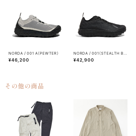
NORDA / 001 A（PEWTER）
NORDA / 001（STEALTH BL
ACK）
¥46,200
¥42,900
その他の商品