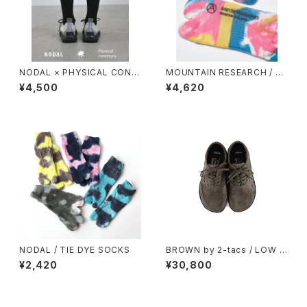
NODAL × PHYSICAL CONT
MOUNTAIN RESEARCH / TI
MPRY.
E DYE TABI
¥4,500
¥4,620
NODAL / TIE DYE SOCKS
BROWN by 2-tacs / LOW D
ROP SNEAKER
¥2,420
¥30,800