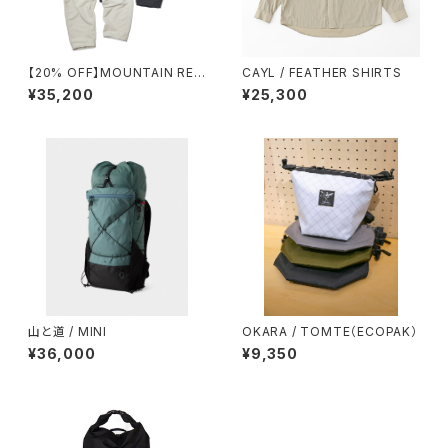
【20% OFF】MOUNTAIN RES
CAYL / FEATHER SHIRTS
EARCH / ID PANTS +
¥35,200
¥25,300
山と道 / MINI
OKARA / TOMTE（ECOPAK）
¥36,000
¥9,350