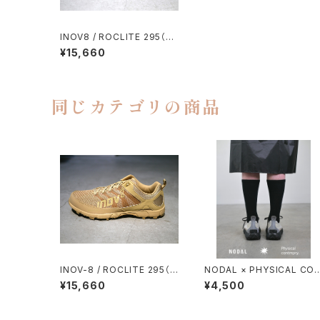
INOV8 / ROCLITE 295（TA
CTICAL VERSION）
¥15,660
同じカテゴリの商品
INOV-8 / ROCLITE 295（T
NODAL × PHYSICAL CO
ACTICAL VERSION）
TMPRY.
¥15,660
¥4,500