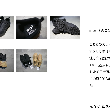
ーーーーー
ーーーーー
inov-8の
こちらのカラー
アメリカのミリタ
注した限定カ
（※ 過去に
もあるモデル
この度201
た。
元々は『山を