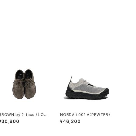
BROWN by 2-tacs / LOW
NORDA / 001 A（PEWTER）
DROP SNEAKER
¥30,800
¥46,200