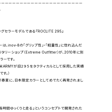
ーーーーーーーーーーーーーーーーーーーーーーー
ー
ロングセラーモデルである『ROCLITE 295』
は、inov-8の「グリップ性」・「軽量性」に惚れ込んだ
リーショップ〈Extreme Outfitter〉が、2010年に別
ラーです。
米ARMYが旧２９５をタクティカルとして採用した実績
です。）
8年春夏に、日本限定カラーとしてめでたく再発されまし
長時間ゆっくりと走る』というコンセプトで開発された