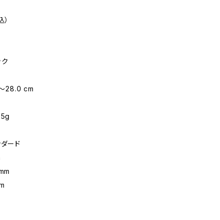
込）
ック
〜28.0 cm
5g
ンダード
m
mm
m