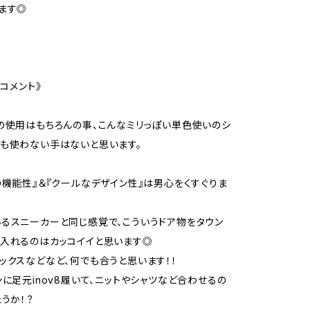
ます◎
主コメント》
の使用はもちろんの事、こんなミリっぽい単色使いのシ
も使わない手はないと思います。
の機能性』＆『クールなデザイン性』は男心をくすぐりま
るスニーカーと同じ感覚で、こういうドア物をタウン
入れるのはカッコイイと思います◎
ックスなどなど、何でも合うと思います！！
ンに足元inov8履いて、ニットやシャツなど合わせるの
ょうか！？