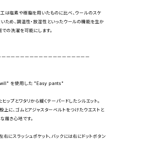
加工は塩素や樹脂を用いたものに比べ、ウールのスケ
いため、調温性・放湿性といったウールの機能を生か
庭での洗濯を可能にします。
ーーーーーーーーーーーーーーーーーーーー
 twill" を使用した "Easy pants"
たヒップとワタリから緩くテーパードしたシルエット。
股上に、ゴムとアジャスターベルトをつけたウエストと
な履き心地です。
左右にスラッシュポケット、バックには右にドットボタン