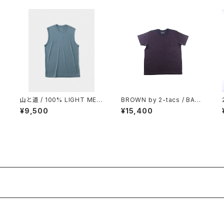
山と道 / 100% LIGHT MERI
BROWN by 2-tacs / BAA
NO SLEEVELESS（MEN）
POCKET
¥9,500
¥15,400