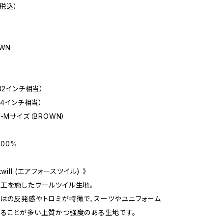
（税込）
WN
32インチ相当）
34インチ相当）
-Mサイズ（BROWN）
100%
e twill (エアフォースツイル) 》
工を施したウールツイル生地。
はの反発感やトロミが特徴で、スーツやユニフォーム
ることが多い上質かつ強度のある生地です。