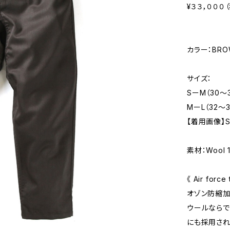
¥３３，０００
カラー：BRO
サイズ：
SーM（30〜
MーL（32〜
【着用画像】S
素材：Wool 
《 Air forc
オゾン防縮加
ウールならで
にも採用され