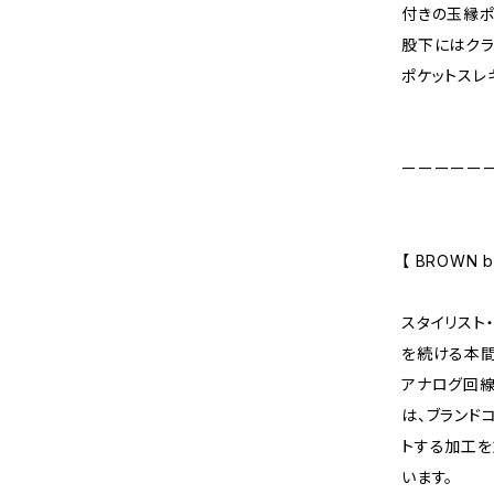
付きの玉縁ポ
股下にはクラ
ポケットスレ
ーーーーー
【 BROWN by
スタイリスト
を続ける本間
アナログ回線
は、ブランドコ
トする加工を
います。