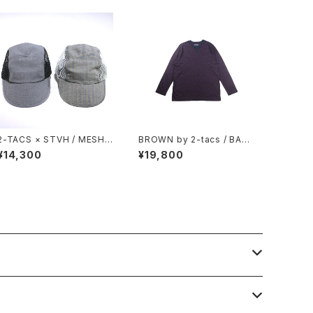
2-TACS × STVH / MESH
BROWN by 2-tacs / BAA
JET CAP
CREW
¥14,300
¥19,800