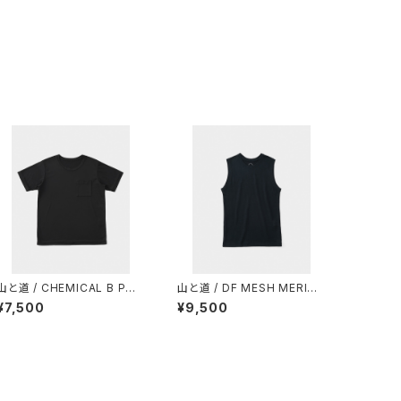
山と道 / CHEMICAL B POC
山と道 / DF MESH MERINO
KET T-SHIRT（UNISEX）
SLEEVELESS（MEN）
¥7,500
¥9,500