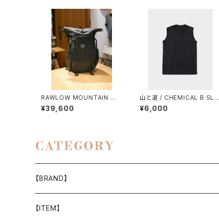
RAWLOW MOUNTAIN WO
山と道 / CHEMICAL B SLE
RKS / RASCAL（BLACK）
EVELESS（WOMEN）
¥39,600
¥6,000
CATEGORY
【BRAND】
山と道
【ITEM】