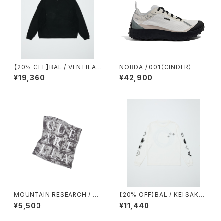
【20% OFF】BAL / VENTILAT
NORDA / 001（CINDER）
ION MESH KNIT ZIP POLO
¥19,360
¥42,900
LS
MOUNTAIN RESEARCH / SP
【20% OFF】BAL / KEI SAKA
LATRAIL BANDANA
WAKI 2
¥5,500
¥11,440