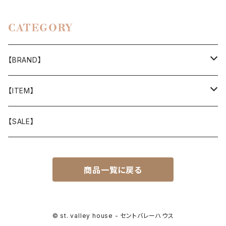
CATEGORY
【BRAND】
山と道
【ITEM】
T-SHIRT
迷迭香
WEAR
【SALE】
SHIRTS
408 OWN WORKS
CAP
商品一覧に戻る
BOTTOMS
303
BAG
OUTER
Akihiro Wood Works
SHOES
© st. valley house - セントバレーハウス