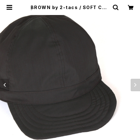
BROWN by 2-tacs / SOFT CAP
| st. valley house - セントバレー
ハウス