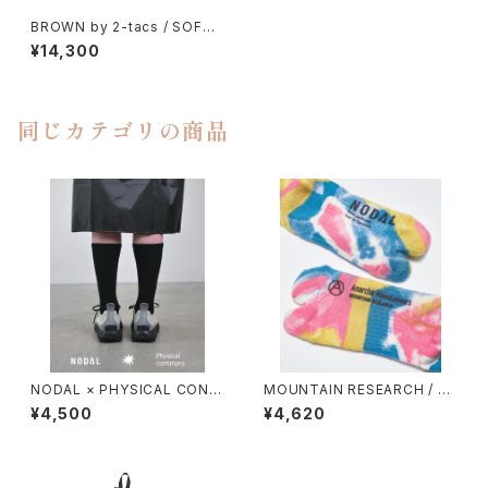
BROWN by 2-tacs / SOFT
CAP
¥14,300
同じカテゴリの商品
NODAL × PHYSICAL CONT
MOUNTAIN RESEARCH / TI
MPRY.
E DYE TABI
¥4,500
¥4,620