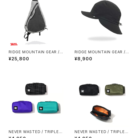
RIDGE MOUNTAIN GEAR / S
RIDGE MOUNTAIN GEAR / S
ASH PACK
HADE CAP
¥25,800
¥8,900
NEVER WASTED / TRIPLEY
NEVER WASTED / TRIPLEY
ES
ES（MA-1）