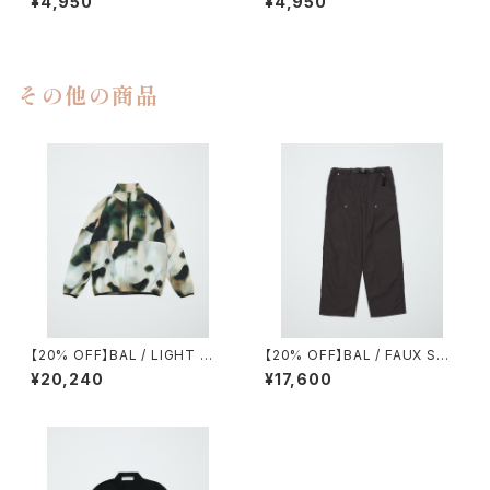
¥4,950
¥4,950
その他の商品
【20% OFF】BAL / LIGHT WE
【20% OFF】BAL / FAUX STI
IGHT WIND SHELL JACKET
TCH CARPENTER PANT
¥20,240
¥17,600