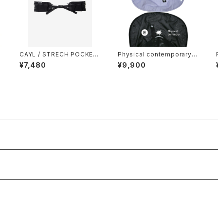
E
CAYL / STRECH POCKET
Physical contemporary /
HIP BELT
Quiet smr cap
¥7,480
¥9,900