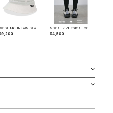
RIDGE MOUNTAIN GEAR /
NODAL × PHYSICAL CON
ENOUGH HAT（2026）
TMPRY.
¥9,200
¥4,500