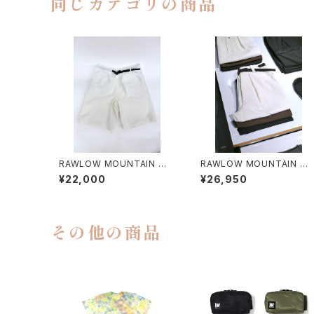
同じカテゴリの商品
RAWLOW MOUNTAIN WO
RAWLOW MOUNTAIN W
RKS / HIKER GURKHA PA
RKS / HIKER BAKER PAN
¥22,000
¥26,950
NTS
S
その他の商品