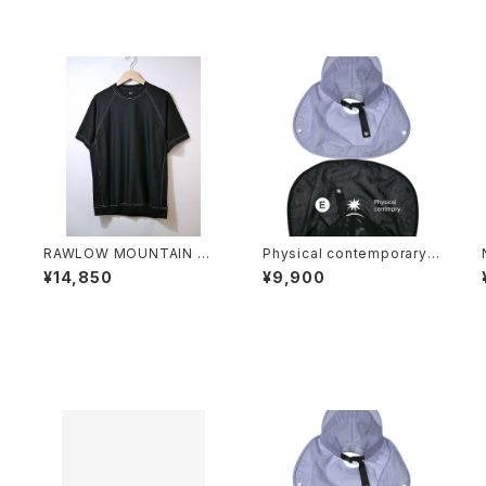
O
RAWLOW MOUNTAIN WO
Physical contemporary /
T
RKS / DAD LITE CREW
Quiet smr cap
¥14,850
¥9,900