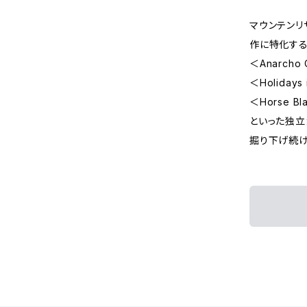
マウンテンリ
作に特化す
＜Anarch
＜Holiday
＜Horse B
といった独立
掘り下げ続け