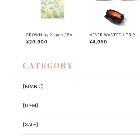
BROWN by 2-tacs / BAA
NEVER WASTED / TRIPL
POCKET（TIE DYE）
YES（MA-1）
¥20,900
¥4,950
CATEGORY
【BRAND】
山と道
【ITEM】
T-SHIRT
迷迭香
WEAR
【SALE】