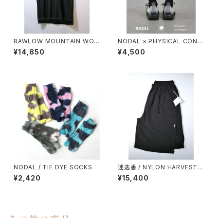
RAWLOW MOUNTAIN WOR
NODAL × PHYSICAL CONT
KS / DAD LITE CREW
MPRY.
¥14,850
¥4,500
NODAL / TIE DYE SOCKS
迷迭香 / NYLON HARVEST L
OOSE SHORTS（2026）
¥2,420
¥15,400