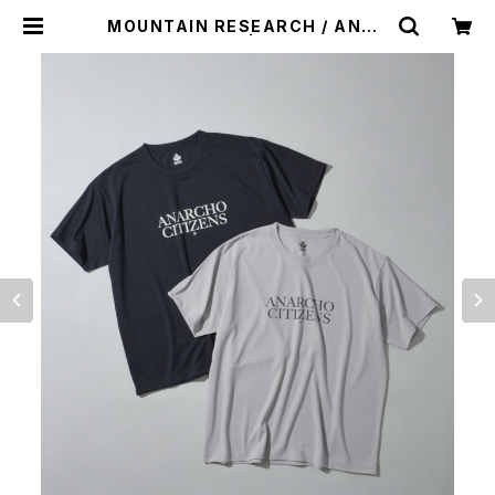
MOUNTAIN RESEARCH / ANAR
CHO CITIZENS | st. valley hou
se - セントバレーハウス