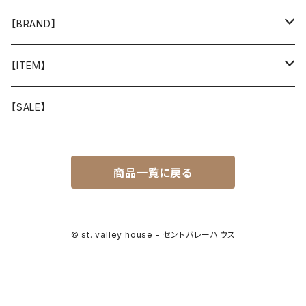
【BRAND】
山と道
【ITEM】
T-SHIRT
迷迭香
WEAR
【SALE】
SHIRTS
408 OWN WORKS
CAP
商品一覧に戻る
BOTTOMS
303
BAG
OUTER
Akihiro Wood Works
SHOES
© st. valley house - セントバレーハウス
BACKPACK
ALLMANSRIGHT
SUNGLASS
HEADGEAR