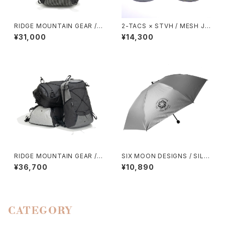
RIDGE MOUNTAIN GEAR /
2-TACS × STVH / MESH JE
ONE MILE MP（GREIGE）
T CAP
¥31,000
¥14,300
RIDGE MOUNTAIN GEAR /
SIX MOON DESIGNS / SILV
ONE MILE TRIM
ER SHADOW MINI UMBREL
¥36,700
¥10,890
LA
CATEGORY