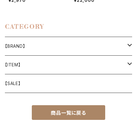
¥2,970
¥22,000
CATEGORY
【BRAND】
山と道
【ITEM】
T-SHIRT
迷迭香
WEAR
【SALE】
SHIRTS
408 OWN WORKS
CAP
商品一覧に戻る
BOTTOMS
303
BAG
OUTER