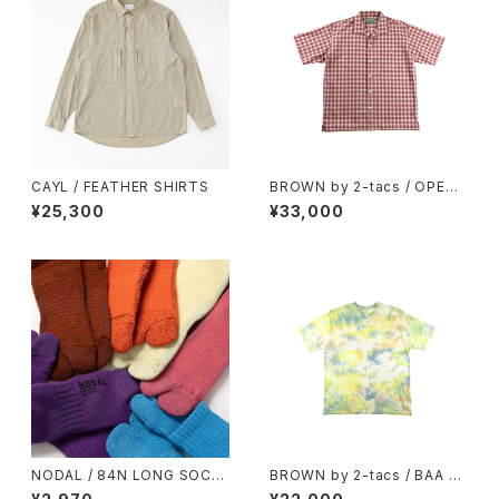
CAYL / FEATHER SHIRTS
BROWN by 2-tacs / OPEN
COLLAR
¥25,300
¥33,000
NODAL / 84N LONG SOCK
BROWN by 2-tacs / BAA WI
S
DE（TIE DYE）