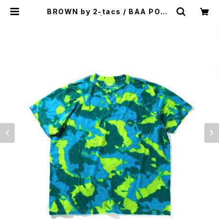
BROWN by 2-tacs / BAA POCK
ET（DYEING） | st. valley house
- セントバレーハウス