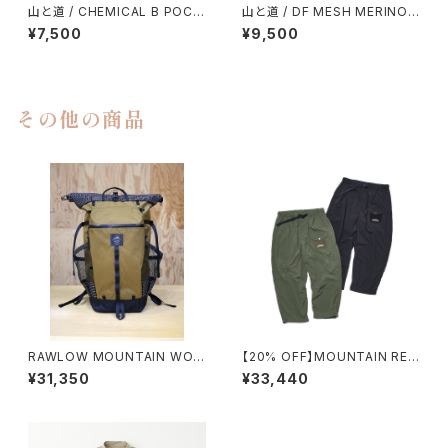
山と道 / CHEMICAL B POCK
山と道 / DF MESH MERINO
ET T-SHIRT（UNISEX）
SLEEVELESS（MEN）
¥7,500
¥9,500
その他の商品
RAWLOW MOUNTAIN WOR
【20% OFF】MOUNTAIN RES
KS / BAMBI（X-PAC EDITIO
EARCH / PHIL PKT. TROUS
¥31,350
¥33,440
N）
ERS