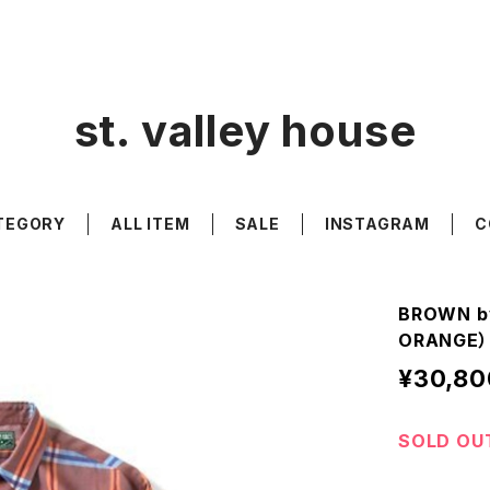
st. valley house
TEGORY
ALL ITEM
SALE
INSTAGRAM
C
BROWN by
ORANGE）
¥30,80
SOLD OU