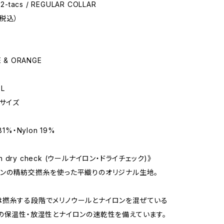
2-tacs / REGULAR COLLAR
（税込）
 & ORANGE
L
Lサイズ
1%・Nylon 19%
lon dry check (ウールナイロン・ドライチェック)》
ンの精紡交撚糸を使った平織りのオリジナル生地。
撚糸する段階でメリノウールとナイロンを混ぜている
の保温性・放湿性とナイロンの速乾性を備えています。