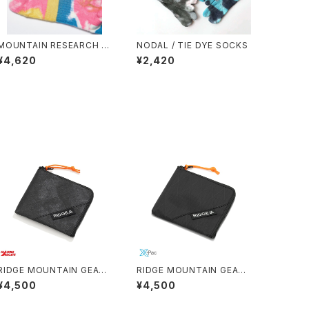
MOUNTAIN RESEARCH /
NODAL / TIE DYE SOCKS
TIE DYE TABI
¥4,620
¥2,420
RIDGE MOUNTAIN GEAR /
RIDGE MOUNTAIN GEAR /
R-ZIP WALLET（ULTRA）
R-ZIP WALLET（X-PAC）
¥4,500
¥4,500