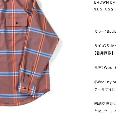
BROWN by 
¥３０，８００
カラー：BLUE
サイズ：S・M・
【着用画像】
素材：Wool 8
《Wool ny
ウールナイロ
精紡交撚糸は
ため、ウール