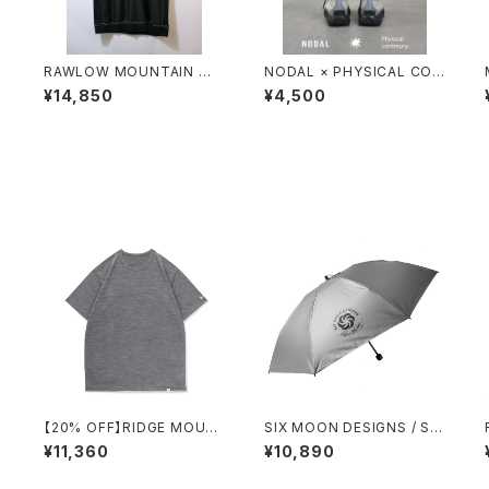
O
RAWLOW MOUNTAIN WO
NODAL × PHYSICAL CON
T
RKS / DAD LITE CREW
TMPRY.
¥14,850
¥4,500
/
【20% OFF】RIDGE MOUN
SIX MOON DESIGNS / SIL
TAIN GEAR / MERINO BAS
VER SHADOW MINI UMBR
¥11,360
¥10,890
IC TEE SHORT SLEEVE
ELLA
（H.CHARCOAL）