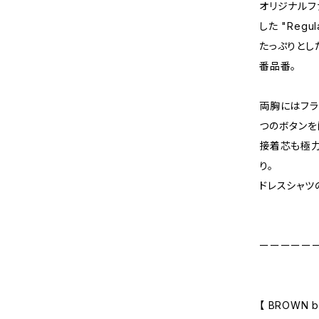
オリジナルファブ
した "Regula
たっぷりとし
番品番。
両胸にはフラ
つのボタンを
接着芯も極力
り。
ドレスシャツ
ーーーーー
【 BROWN by