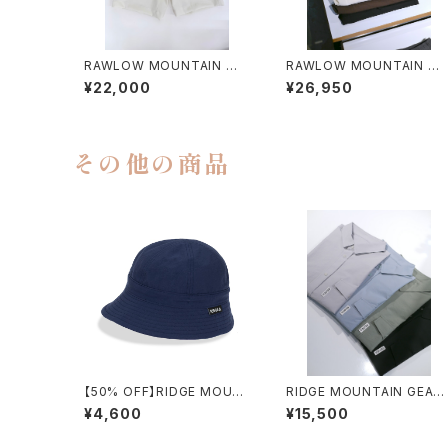
RAWLOW MOUNTAIN WO
RAWLOW MOUNTAIN W
RKS / HIKER GURKHA PA
RKS / HIKER BAKER PAN
¥22,000
¥26,950
NTS
S
その他の商品
【50% OFF】RIDGE MOUN
RIDGE MOUNTAIN GEAR 
TAIN GEAR / ENOUGH HA
BASIC SHORT SLEEVE S
¥4,600
¥15,500
T
HIRT（MEN）