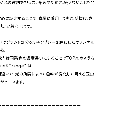
が芯の役割を担う為、縮みや型崩れが少ないことも特
めに設定することで、真夏に着用しても風が抜け、さ
地よい着心地です。
ズンはグランド部分をシャンブレー配色にしたオリジナル
成。
lack" は同系色の濃度違いにすることでTOP糸のような
ue&Orange" は
違いで、光の角度によって色味が変化して見える玉虫
がっています。
ーーーーーーーーーーーーーーーーーーーー