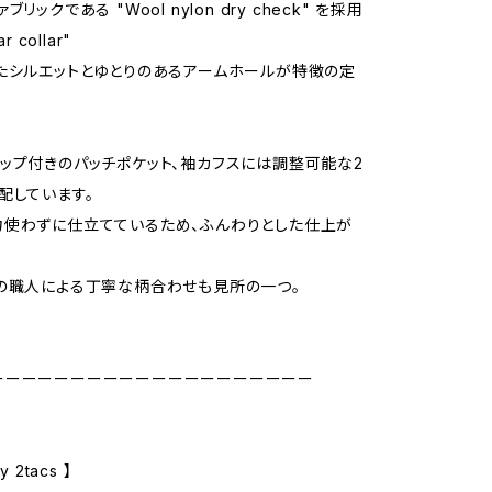
リックである "Wool nylon dry check" を採用
r collar"
たシルエットとゆとりのあるアームホールが特徴の定
ップ付きのパッチポケット、袖カフスには調整可能な2
配しています。
使わずに仕立てているため、ふんわりとした仕上が
の職人による丁寧な柄合わせも見所の一つ。
ーーーーーーーーーーーーーーーーーーーー
 2tacs 】