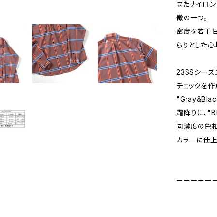
またナイロン
徴の一つ。
密度を若干甘
らりとした心
23SSシー
チェックを作
"Gray&B
霜降りに、"Bl
同濃度の色相
カラーに仕上
ーーーーー