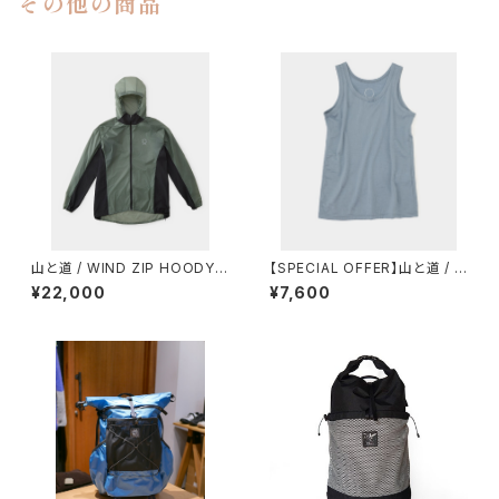
その他の商品
山と道 / WIND ZIP HOODY
【SPECIAL OFFER】山と道 / 1
（UNISEX）
00% MERINO LIGHT TANK
¥22,000
¥7,600
（WOMEN）