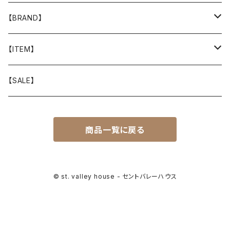
【BRAND】
山と道
【ITEM】
T-SHIRT
迷迭香
WEAR
【SALE】
SHIRTS
408 OWN WORKS
CAP
商品一覧に戻る
BOTTOMS
303
BAG
OUTER
Akihiro Wood Works
SHOES
© st. valley house - セントバレーハウス
BACKPACK
ALLMANSRIGHT
SUNGLASS
HEADGEAR