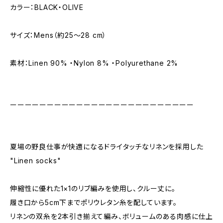
カラー：BLACK・OLIVE
サイズ：Mens（約25〜28 cm）
素材：Linen 90% ・Nylon 8% ・Polyurethane 2%
ーーーーーーーーーーーーーーーーーーーーーーーーー
夏場の野良仕事が快適になるドライタッチなリネンを採用した
"Linen socks"
伸縮性に優れた1×1のリブ編みを使用し、クルー丈に。
履き口から5cm下までポリウレタン糸を配しています。
リネンの双糸を2本引き揃えて編み、ボリュームのある肉感に仕上