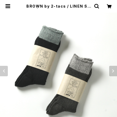
BROWN by 2-tacs / LINEN SO
CKS | st. valley house - セント
バレーハウス