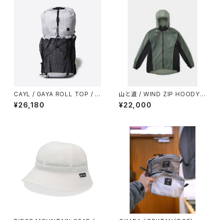
CAYL / GAYA ROLL TOP / M
山と道 / WIND ZIP HOODY
ESH（B-GRID）
（UNISEX）
¥26,180
¥22,000