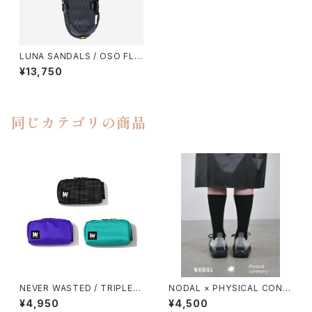
LUNA SANDALS / OSO FLA
CO（WINGED EDITION）
¥13,750
同じカテゴリの商品
NEVER WASTED / TRIPLEY
NODAL × PHYSICAL CONT
ES
MPRY.
¥4,950
¥4,500