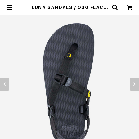
LUNA SANDALS / OSO FLACO
（WINGED EDITION） | st. valle
y house - セントバレーハウス