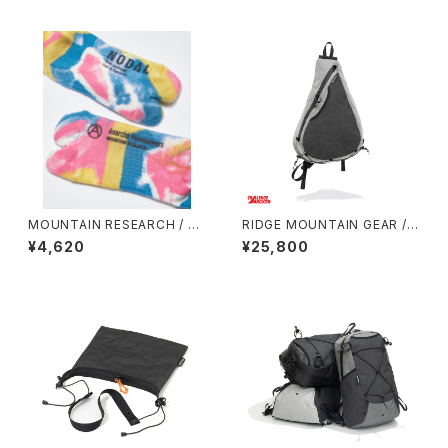
MOUNTAIN RESEARCH / TI
RIDGE MOUNTAIN GEAR / S
E DYE TABI
ASH PACK
¥4,620
¥25,800