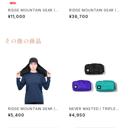
RIDGE MOUNTAIN GEAR / S
RIDGE MOUNTAIN GEAR /
ACOCHE
ONE MILE TRIM
¥11,000
¥36,700
その他の商品
RIDGE MOUNTAIN GEAR / S
NEVER WASTED / TRIPLEY
UNSHADE 2026
ES
¥5,400
¥4,950