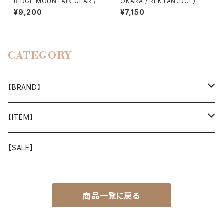
RIDGE MOUNTAIN GEAR / E
OKARA / REKTAN（DCF）
NOUGH HAT（2026）
¥9,200
¥7,150
CATEGORY
【BRAND】
山と道
【ITEM】
T-SHIRT
迷迭香
WEAR
【SALE】
SHIRTS
408 OWN WORKS
CAP
商品一覧に戻る
BOTTOMS
303
BAG