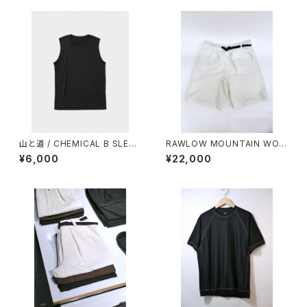
山と道 / CHEMICAL B SLEEV
RAWLOW MOUNTAIN WOR
ELESS（MEN）
KS / HIKER GURKHA PANTS
¥6,000
¥22,000