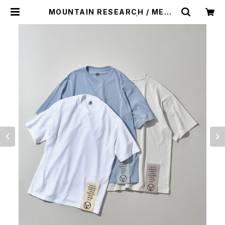
MOUNTAIN RESEARCH / MEGA
TAG SHORT SLEEVE | st. valle
y house - セントバレーハウス