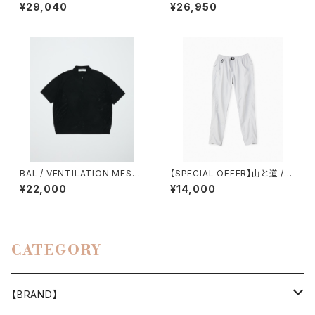
CHNICAL WOOL TROUSER
OCKET PANTS（BEIGE）
¥29,040
¥26,950
BAL / VENTILATION MESH
【SPECIAL OFFER】山と道 /５
KNIT ZIP POLO SS
POCKET PANTS（MEN）
¥22,000
¥14,000
CATEGORY
【BRAND】