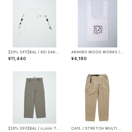
【20% OFF】BAL / KEI SAKA
AKIHIRO WOOD WORKS /
WAKI 2
コンビニタイベック袋
¥11,440
¥4,180
【20% OFF】BAL / ii_iiiiiii TE
CAYL / STRETCH MULTI P