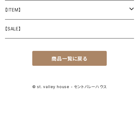
山と道
【ITEM】
T-SHIRT
迷迭香
WEAR
【SALE】
SHIRTS
408 OWN WORKS
CAP
商品一覧に戻る
BOTTOMS
303
BAG
OUTER
Akihiro Wood Works
SHOES
© st. valley house - セントバレーハウス
BACKPACK
ALLMANSRIGHT
SUNGLASS
HEADGEAR
ALTRA
ACCESSORY