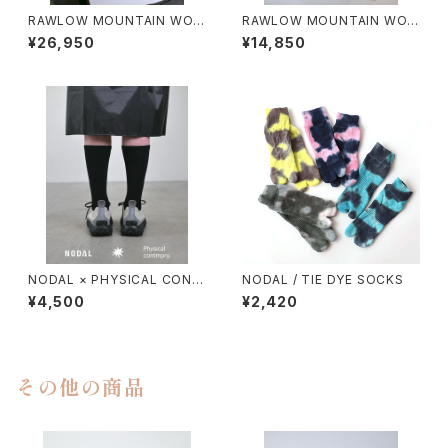
RAWLOW MOUNTAIN WOR
RAWLOW MOUNTAIN WOR
KS / HIKER BAKER PANTS
KS / DAD LITE CREW
¥26,950
¥14,850
NODAL × PHYSICAL CONT
NODAL / TIE DYE SOCKS
MPRY.
¥4,500
¥2,420
その他の商品