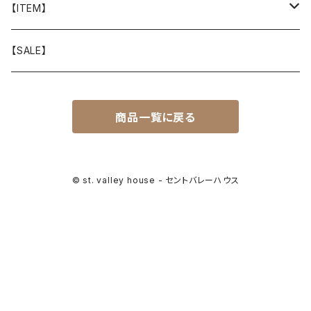
山と道
【ITEM】
T-SHIRT
迷迭香
WEAR
【SALE】
SHIRTS
408 OWN WORKS
CAP
商品一覧に戻る
BOTTOMS
303
BAG
OUTER
Akihiro Wood Works
SHOES
© st. valley house - セントバレーハウス
BACKPACK
ALLMANSRIGHT
SUNGLASS
HEADGEAR
ALTRA
ACCESSORY
bal
WALLET