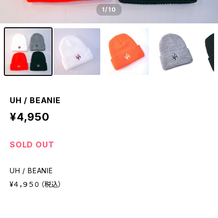
1
/10
UH / BEANIE
¥4,950
SOLD OUT
UH / BEANIE
¥４，９５０（税込）