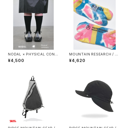
NODAL × PHYSICAL CONT
MOUNTAIN RESEARCH / TI
MPRY.
E DYE TABI
¥4,500
¥4,620