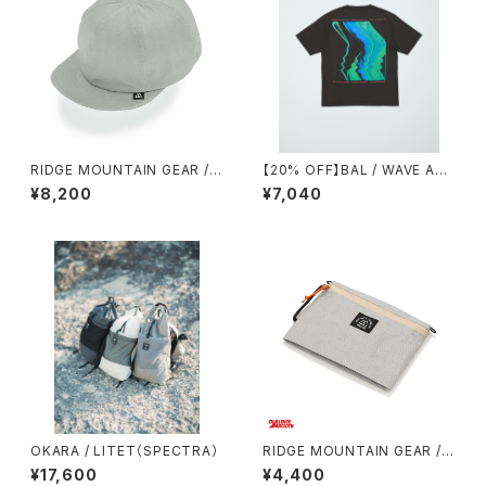
RIDGE MOUNTAIN GEAR / B
【20% OFF】BAL / WAVE AN
ASIC CAP（NT）EXTRA
D CLOUDS2
¥8,200
¥7,040
OKARA / LITET（SPECTRA）
RIDGE MOUNTAIN GEAR /
TRAVEL POUCH PLUS（ULT
¥17,600
¥4,400
RA）