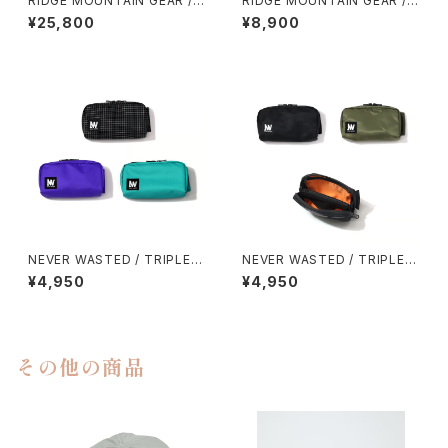
RIDGE MOUNTAIN GEAR / S
RIDGE MOUNTAIN GEAR / S
ASH PACK
HADE CAP
¥25,800
¥8,900
NEVER WASTED / TRIPLEY
NEVER WASTED / TRIPLEY
ES
ES（MA-1）
¥4,950
¥4,950
その他の商品