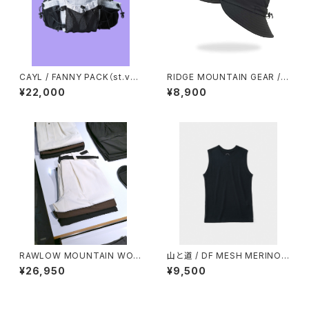
CAYL / FANNY PACK（st.vall
RIDGE MOUNTAIN GEAR / S
ey house exclusive mode
HADE CAP
¥22,000
¥8,900
l）
RAWLOW MOUNTAIN WOR
山と道 / DF MESH MERINO
KS / HIKER BAKER PANTS
SLEEVELESS（MEN）
¥26,950
¥9,500