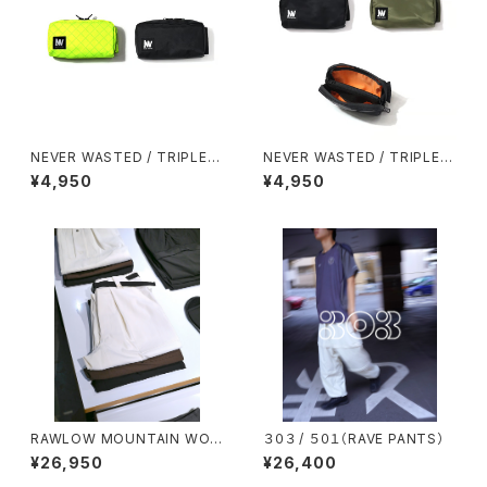
NEVER WASTED / TRIPLEY
NEVER WASTED / TRIPLEY
ES（ECOPAK）
ES（MA-1）
¥4,950
¥4,950
RAWLOW MOUNTAIN WOR
３０３ / ５０１（RAVE PANTS）
KS / HIKER BAKER PANTS
¥26,950
¥26,400