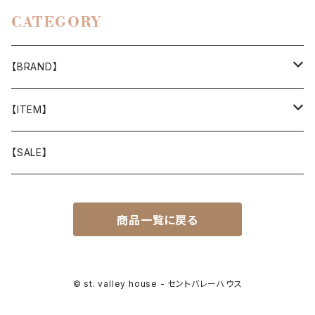
CATEGORY
【BRAND】
山と道
【ITEM】
T-SHIRT
迷迭香
WEAR
【SALE】
SHIRTS
408 OWN WORKS
CAP
商品一覧に戻る
BOTTOMS
303
BAG
OUTER
Akihiro Wood Works
SHOES
© st. valley house - セントバレーハウス
BACKPACK