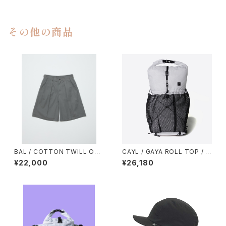
その他の商品
BAL / COTTON TWILL OVE
CAYL / GAYA ROLL TOP / M
R SIZED BERMUDA SHORT
ESH（GRID）
¥22,000
¥26,180