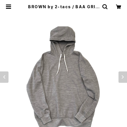
BROWN by 2-tacs / BAA GRID
-HOODIE | st. valley house -
セントバレーハウス