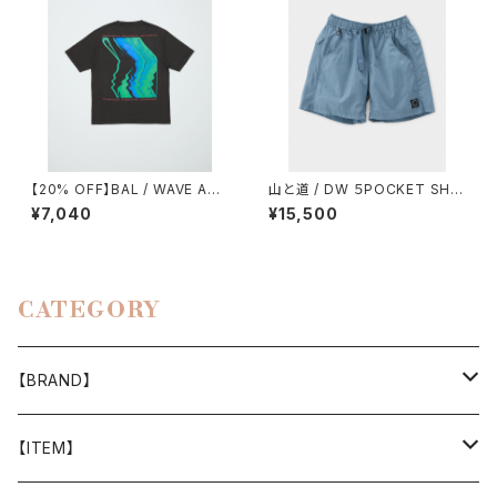
【20% OFF】BAL / WAVE AN
山と道 / DW ５POCKET SHO
D CLOUDS2
RTS（UNISEX）
¥7,040
¥15,500
CATEGORY
【BRAND】
山と道
【ITEM】