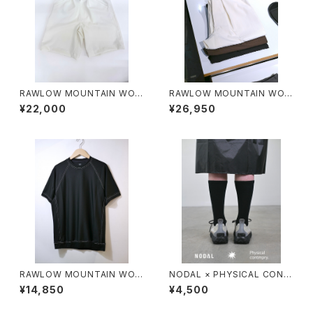
RAWLOW MOUNTAIN WOR
RAWLOW MOUNTAIN WOR
KS / HIKER GURKHA PANTS
KS / HIKER BAKER PANTS
¥22,000
¥26,950
RAWLOW MOUNTAIN WOR
NODAL × PHYSICAL CONT
KS / DAD LITE CREW
MPRY.
¥14,850
¥4,500