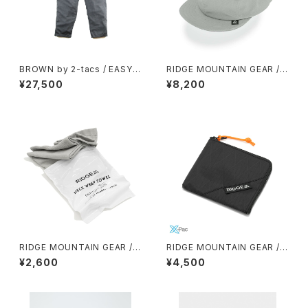
BROWN by 2-tacs / EASY P
RIDGE MOUNTAIN GEAR / B
ANTS
ASIC CAP（NT）
¥27,500
¥8,200
RIDGE MOUNTAIN GEAR /
RIDGE MOUNTAIN GEAR / R
NECK WRAP TOWEL
-ZIP WALLET（X-PAC）
¥2,600
¥4,500