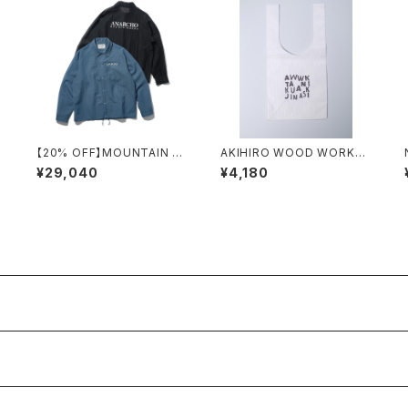
E
【20% OFF】MOUNTAIN RE
AKIHIRO WOOD WORKS /
SEARCH / F.M. COACH S
コンビニタイベック袋
¥29,040
¥4,180
HIRT