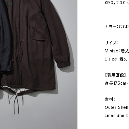
¥９０，２００
カラー：C.GR
サイズ：
M size：着
L size：着
【着用画像】
身長175cm
素材：
Outer Shel
Liner Shel