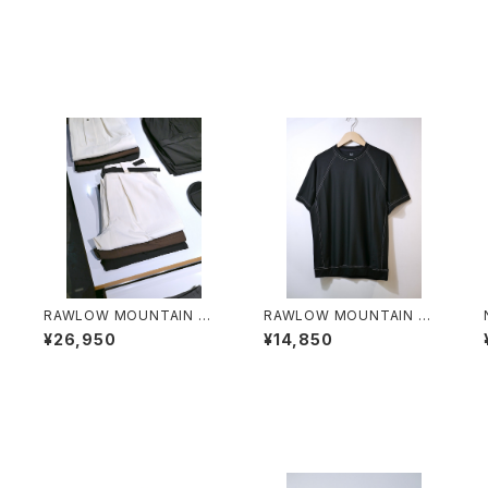
O
RAWLOW MOUNTAIN WO
RAWLOW MOUNTAIN WO
RKS / HIKER BAKER PANT
RKS / DAD LITE CREW
¥26,950
¥14,850
S