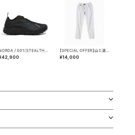
NORDA / 001（STEALTH B
【SPECIAL OFFER】山と道 /
LACK）
５POCKET PANTS（MEN）
¥42,900
¥14,000