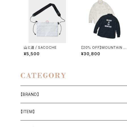
山と道 / SACOCHE
【20% OFF】MOUNTAIN R
SEARCH / H.I.T.M. SHIRT
¥5,500
¥30,800
CATEGORY
【BRAND】
山と道
【ITEM】