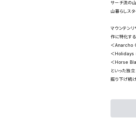
サーチ流の山
山暮らしスタ
マウンテンリ
作に特化す
＜Anarch
＜Holiday
＜Horse B
といった独立
掘り下げ続け