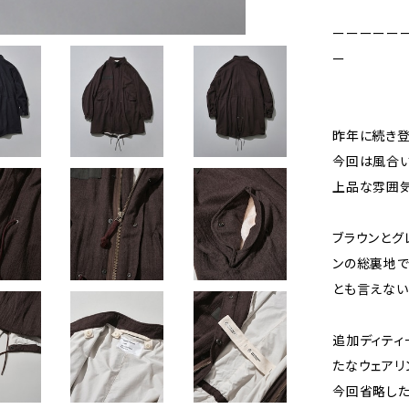
ーーーーー
ー
昨年に続き登
今回は風合い
上品な雰囲気
ブラウンとグ
ンの総裏地で
とも言えない
追加ディティ
たなウェアリ
今回省略した