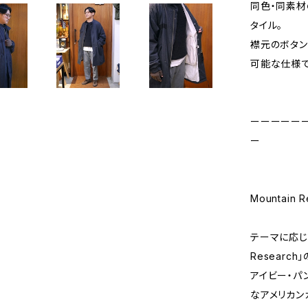
同色・同素材の
タイル。
襟元のボタン
可能な仕様で
ーーーーー
ー
Mountain
テーマに応じて
Researc
アイビー・パ
なアメリカン