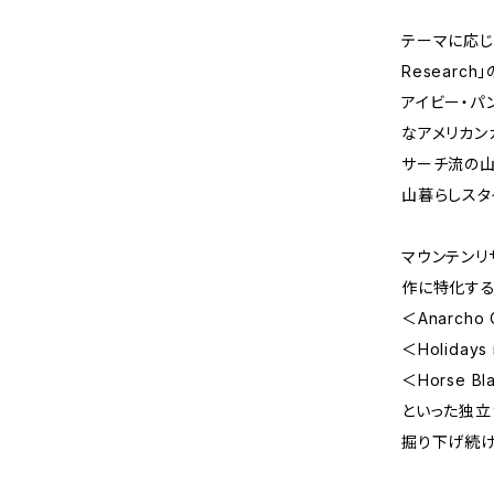
テーマに応じて
Researc
アイビー・パ
なアメリカン
サーチ流の山
山暮らしスタ
マウンテンリ
作に特化す
＜Anarch
＜Holiday
＜Horse B
といった独立
掘り下げ続け