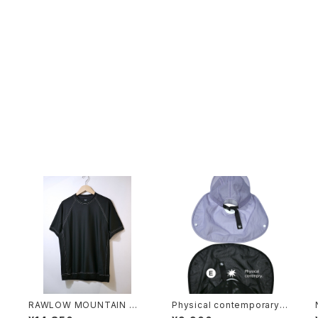
O
RAWLOW MOUNTAIN WO
Physical contemporary /
T
RKS / DAD LITE CREW
Quiet smr cap