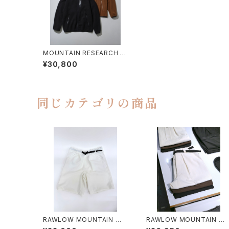
MOUNTAIN RESEARCH /
FOLKS JKT
¥30,800
同じカテゴリの商品
RAWLOW MOUNTAIN WO
RAWLOW MOUNTAIN W
RKS / HIKER GURKHA PA
RKS / HIKER BAKER PAN