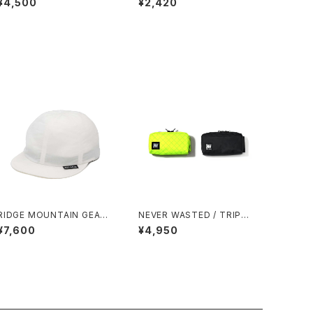
¥4,500
¥2,420
RIDGE MOUNTAIN GEAR /
NEVER WASTED / TRIPLE
BASIC CAP EXTRA（2026）
YES（ECOPAK）
¥7,600
¥4,950