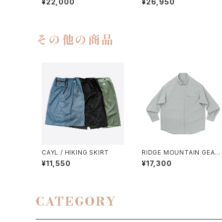
¥22,000
¥26,950
NTS
S
その他の商品
CAYL / HIKING SKIRT
RIDGE MOUNTAIN GEAR 
BASIC LONG SLEEVE SHI
¥11,550
¥17,300
RT（WOMEN）2026
CATEGORY