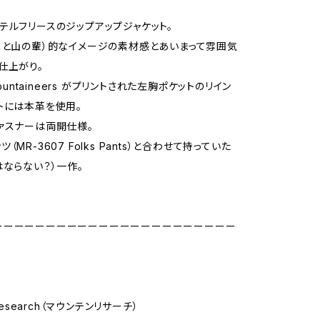
テルフリースのジップアップジャケット。
こと山の輩）的なイメージの素材感とあいまって雰囲気
仕上がり。
Mountaineers がプリントされた左胸ポケットのリイン
トには本革を使用。
ァスナーは両開仕様。
（MR-3607 Folks Pants）と合わせて持っていた
はならない？）一作。
ーーーーーーーーーーーーーーーーーーーーーーー
 Research（マウンテンリサーチ）