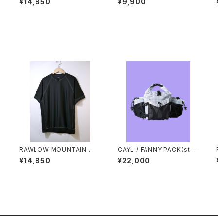
¥14,850
¥9,900
/
RAWLOW MOUNTAIN WO
CAYL / FANNY PACK（st.v
RKS / DAD LITE CREW
alley house exclusive m
¥14,850
¥22,000
odel）