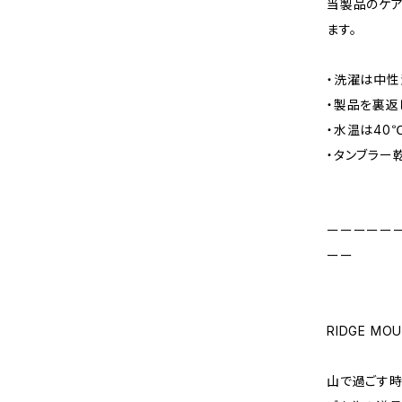
当製品のケア
ます。
・洗濯は中性
・製品を裏返
・水温は40
・タンブラー
ーーーーー
ーー
RIDGE MO
山で過ごす時