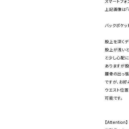
スマートフォ
上記画像は「iP
バックポケッ
股上を深くデ
股上が浅いと
と少し心配
ありますが股
腰骨の出っ張
ですが、お好
ウエスト位
可能です。
【Attention】