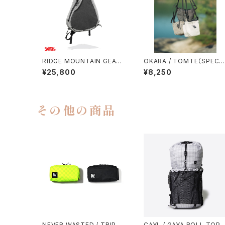
RIDGE MOUNTAIN GEAR /
OKARA / TOMTE（SPECT
SASH PACK
RA）
¥25,800
¥8,250
その他の商品
NEVER WASTED / TRIPLE
CAYL / GAYA ROLL TOP /