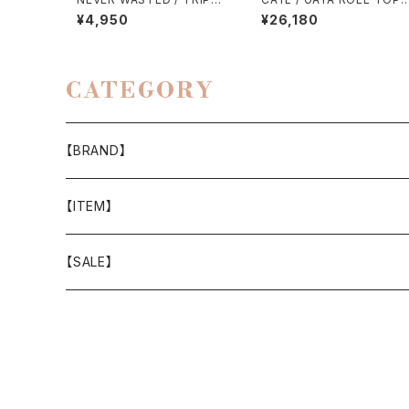
YES（ECOPAK）
MESH（B-GRID）
¥4,950
¥26,180
CATEGORY
【BRAND】
山と道
【ITEM】
T-SHIRT
迷迭香
WEAR
【SALE】
SHIRTS
408 OWN WORKS
CAP
BOTTOMS
303
BAG