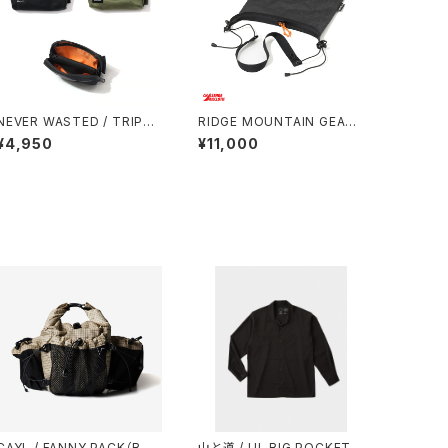
NEVER WASTED / TRIPLE
RIDGE MOUNTAIN GEAR /
YES（MA-1）
SACOCHE
¥4,950
¥11,000
CAYL / FANNY PACK（B-G
山と道 / UL BIG POCKET S