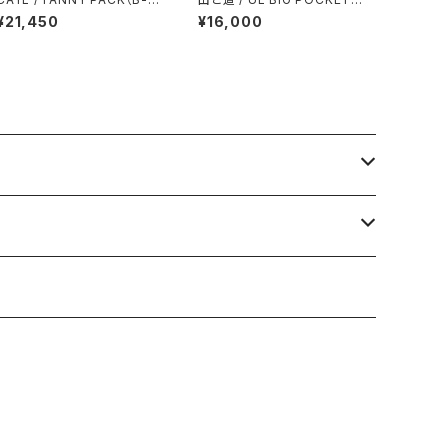
RID）
HIRTS（UNISEX）
¥21,450
¥16,000