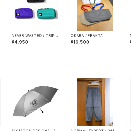
NEVER WASTED / TRIPLE
OKARA / FRAKTA
YES
¥4,950
¥16,500
SIX MOON DESIGNS / SIL
NORMAL EXPERT / 365 P